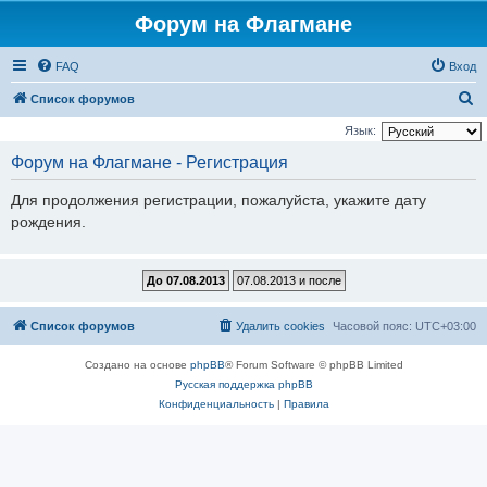
Форум на Флагмане
FAQ
Вход
П
Список форумов
о
Язык:
и
Форум на Флагмане - Регистрация
с
Для продолжения регистрации, пожалуйста, укажите дату
к
рождения.
Список форумов
Удалить cookies
Часовой пояс:
UTC+03:00
Создано на основе
phpBB
® Forum Software © phpBB Limited
Русская поддержка phpBB
Конфиденциальность
|
Правила