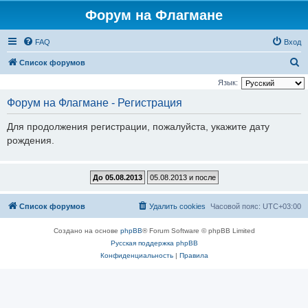
Форум на Флагмане
FAQ
Вход
П
Список форумов
о
Язык:
и
Форум на Флагмане - Регистрация
с
Для продолжения регистрации, пожалуйста, укажите дату
к
рождения.
Список форумов
Удалить cookies
Часовой пояс:
UTC+03:00
Создано на основе
phpBB
® Forum Software © phpBB Limited
Русская поддержка phpBB
Конфиденциальность
|
Правила