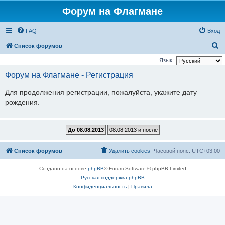
Форум на Флагмане
FAQ
Вход
П
Список форумов
о
Язык:
и
Форум на Флагмане - Регистрация
с
Для продолжения регистрации, пожалуйста, укажите дату
к
рождения.
Список форумов
Удалить cookies
Часовой пояс:
UTC+03:00
Создано на основе
phpBB
® Forum Software © phpBB Limited
Русская поддержка phpBB
Конфиденциальность
|
Правила