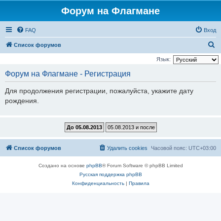
Форум на Флагмане
FAQ
Вход
П
Список форумов
о
Язык:
и
Форум на Флагмане - Регистрация
с
Для продолжения регистрации, пожалуйста, укажите дату
к
рождения.
Список форумов
Удалить cookies
Часовой пояс:
UTC+03:00
Создано на основе
phpBB
® Forum Software © phpBB Limited
Русская поддержка phpBB
Конфиденциальность
|
Правила