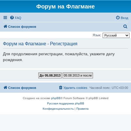
Форум на Флагмане
FAQ
Вход
П
Список форумов
о
Язык:
и
Форум на Флагмане - Регистрация
с
Для продолжения регистрации, пожалуйста, укажите дату
к
рождения.
Список форумов
Удалить cookies
Часовой пояс:
UTC+03:00
Создано на основе
phpBB
® Forum Software © phpBB Limited
Русская поддержка phpBB
Конфиденциальность
|
Правила