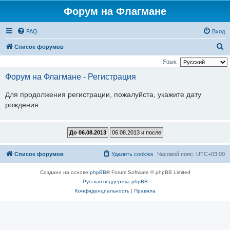
Форум на Флагмане
FAQ
Вход
П
Список форумов
о
Язык:
и
Форум на Флагмане - Регистрация
с
Для продолжения регистрации, пожалуйста, укажите дату
к
рождения.
Список форумов
Удалить cookies
Часовой пояс:
UTC+03:00
Создано на основе
phpBB
® Forum Software © phpBB Limited
Русская поддержка phpBB
Конфиденциальность
|
Правила