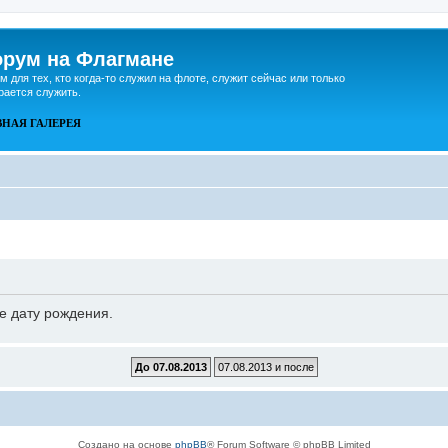
рум на Флагмане
м для тех, кто когда-то служил на флоте, служит сейчас или только
рается служить.
ВНАЯ
ГАЛЕРЕЯ
е дату рождения.
Создано на основе
phpBB
® Forum Software © phpBB Limited