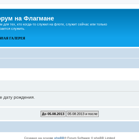
рум на Флагмане
м для тех, кто когда-то служил на флоте, служит сейчас или только
рается служить.
ВНАЯ
ГАЛЕРЕЯ
е дату рождения.
Создано на основе
phpBB
® Forum Software © phpBB Limited