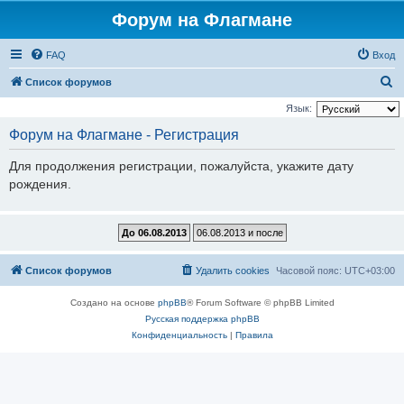
Форум на Флагмане
FAQ
Вход
П
Список форумов
о
Язык:
и
Форум на Флагмане - Регистрация
с
Для продолжения регистрации, пожалуйста, укажите дату
к
рождения.
Список форумов
Удалить cookies
Часовой пояс:
UTC+03:00
Создано на основе
phpBB
® Forum Software © phpBB Limited
Русская поддержка phpBB
Конфиденциальность
|
Правила