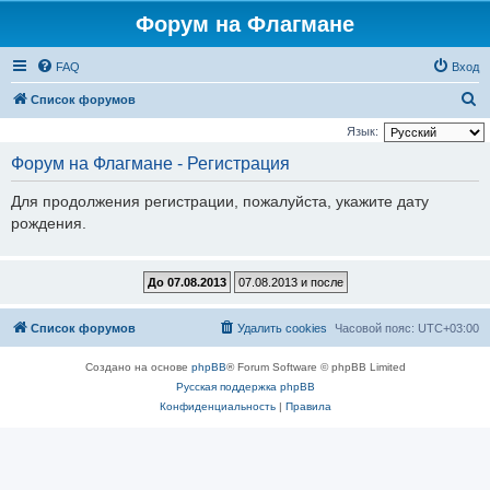
Форум на Флагмане
FAQ
Вход
П
Список форумов
о
Язык:
и
Форум на Флагмане - Регистрация
с
Для продолжения регистрации, пожалуйста, укажите дату
к
рождения.
Список форумов
Удалить cookies
Часовой пояс:
UTC+03:00
Создано на основе
phpBB
® Forum Software © phpBB Limited
Русская поддержка phpBB
Конфиденциальность
|
Правила