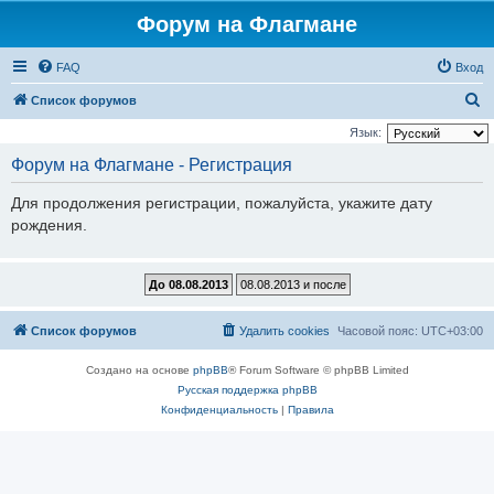
Форум на Флагмане
FAQ
Вход
П
Список форумов
о
Язык:
и
Форум на Флагмане - Регистрация
с
Для продолжения регистрации, пожалуйста, укажите дату
к
рождения.
Список форумов
Удалить cookies
Часовой пояс:
UTC+03:00
Создано на основе
phpBB
® Forum Software © phpBB Limited
Русская поддержка phpBB
Конфиденциальность
|
Правила