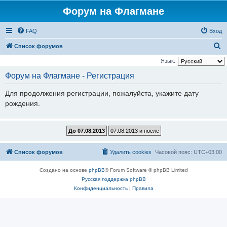
Форум на Флагмане
FAQ
Вход
П
Список форумов
о
Язык:
и
Форум на Флагмане - Регистрация
с
Для продолжения регистрации, пожалуйста, укажите дату
к
рождения.
Список форумов
Удалить cookies
Часовой пояс:
UTC+03:00
Создано на основе
phpBB
® Forum Software © phpBB Limited
Русская поддержка phpBB
Конфиденциальность
|
Правила