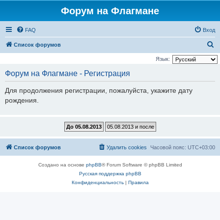
Форум на Флагмане
FAQ
Вход
П
Список форумов
о
Язык:
и
Форум на Флагмане - Регистрация
с
Для продолжения регистрации, пожалуйста, укажите дату
к
рождения.
Список форумов
Удалить cookies
Часовой пояс:
UTC+03:00
Создано на основе
phpBB
® Forum Software © phpBB Limited
Русская поддержка phpBB
Конфиденциальность
|
Правила