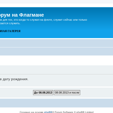
рум на Флагмане
м для тех, кто когда-то служил на флоте, служит сейчас или только
рается служить.
ВНАЯ
ГАЛЕРЕЯ
е дату рождения.
Создано на основе
phpBB
® Forum Software © phpBB Limited