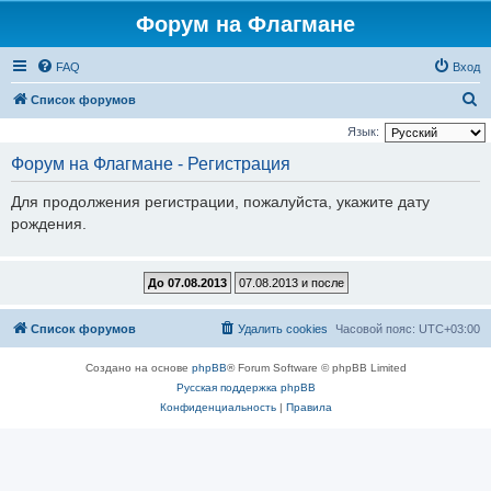
Форум на Флагмане
FAQ
Вход
П
Список форумов
о
Язык:
и
Форум на Флагмане - Регистрация
с
Для продолжения регистрации, пожалуйста, укажите дату
к
рождения.
Список форумов
Удалить cookies
Часовой пояс:
UTC+03:00
Создано на основе
phpBB
® Forum Software © phpBB Limited
Русская поддержка phpBB
Конфиденциальность
|
Правила