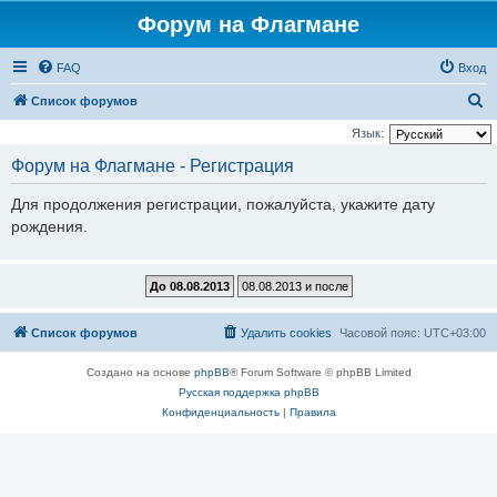
Форум на Флагмане
FAQ
Вход
П
Список форумов
о
Язык:
и
Форум на Флагмане - Регистрация
с
Для продолжения регистрации, пожалуйста, укажите дату
к
рождения.
Список форумов
Удалить cookies
Часовой пояс:
UTC+03:00
Создано на основе
phpBB
® Forum Software © phpBB Limited
Русская поддержка phpBB
Конфиденциальность
|
Правила