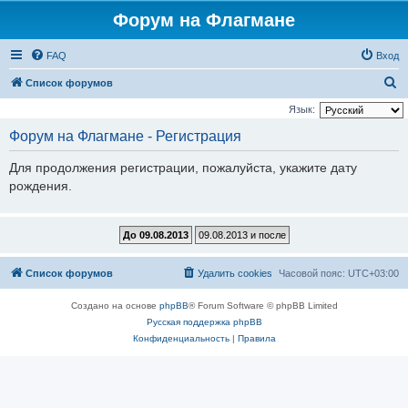
Форум на Флагмане
FAQ
Вход
П
Список форумов
о
Язык:
и
Форум на Флагмане - Регистрация
с
Для продолжения регистрации, пожалуйста, укажите дату
к
рождения.
Список форумов
Удалить cookies
Часовой пояс:
UTC+03:00
Создано на основе
phpBB
® Forum Software © phpBB Limited
Русская поддержка phpBB
Конфиденциальность
|
Правила