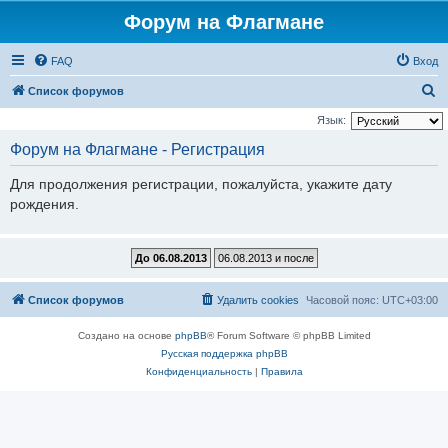
Форум на Флагмане
FAQ
Вход
П
Список форумов
о
Язык:
и
Форум на Флагмане - Регистрация
с
Для продолжения регистрации, пожалуйста, укажите дату
к
рождения.
Список форумов
Удалить cookies
Часовой пояс:
UTC+03:00
Создано на основе
phpBB
® Forum Software © phpBB Limited
Русская поддержка phpBB
Конфиденциальность
|
Правила