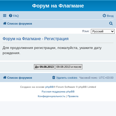
Форум на Флагмане
FAQ
Вход
П
Список форумов
о
Язык:
и
Форум на Флагмане - Регистрация
с
Для продолжения регистрации, пожалуйста, укажите дату
к
рождения.
Список форумов
Удалить cookies
Часовой пояс:
UTC+03:00
Создано на основе
phpBB
® Forum Software © phpBB Limited
Русская поддержка phpBB
Конфиденциальность
|
Правила