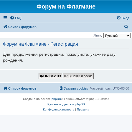
Форум на Флагмане
FAQ
Вход
П
Список форумов
о
Язык:
и
Форум на Флагмане - Регистрация
с
Для продолжения регистрации, пожалуйста, укажите дату
к
рождения.
Список форумов
Удалить cookies
Часовой пояс:
UTC+03:00
Создано на основе
phpBB
® Forum Software © phpBB Limited
Русская поддержка phpBB
Конфиденциальность
|
Правила