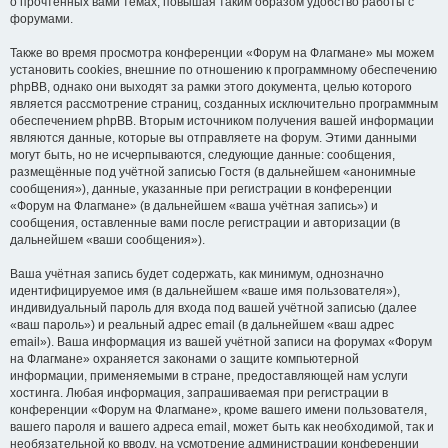
о прочтённых вами темах, повышая таким образом удобство работы с
форумами.
Также во время просмотра конференции «Форум на Флагмане» мы можем
установить cookies, внешние по отношению к программному обеспечению
phpBB, однако они выходят за рамки этого документа, целью которого
является рассмотрение страниц, созданных исключительно программным
обеспечением phpBB. Вторым источником получения вашей информации
являются данные, которые вы отправляете на форум. Этими данными
могут быть, но не исчерпываются, следующие данные: сообщения,
размещённые под учётной записью Гостя (в дальнейшем «анонимные
сообщения»), данные, указанные при регистрации в конференции
«Форум на Флагмане» (в дальнейшем «ваша учётная запись») и
сообщения, оставленные вами после регистрации и авторизации (в
дальнейшем «ваши сообщения»).
Ваша учётная запись будет содержать, как минимум, однозначно
идентифицируемое имя (в дальнейшем «ваше имя пользователя»),
индивидуальный пароль для входа под вашей учётной записью (далее
«ваш пароль») и реальный адрес email (в дальнейшем «ваш адрес
email»). Ваша информация из вашей учётной записи на форумах «Форум
на Флагмане» охраняется законами о защите компьютерной
информации, применяемыми в стране, предоставляющей нам услуги
хостинга. Любая информация, запрашиваемая при регистрации в
конференции «Форум на Флагмане», кроме вашего имени пользователя,
вашего пароля и вашего адреса email, может быть как необходимой, так и
необязательной ко вводу, на усмотрение администрации конференции