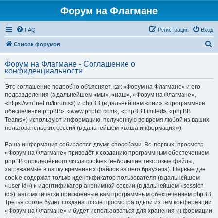
Форум на Флагмане
FAQ
Регистрация
Вход
П
Список форумов
о
Форум на Флагмане - Соглашение о
и
конфиденциальности
с
Это соглашение подробно объясняет, как «Форум на Флагмане» и его
к
подразделения (в дальнейшем «мы», «наш», «Форум на Флагмане»,
«https://vmf.net.ru/forums») и phpBB (в дальнейшем «они», «программное
обеспечение phpBB», «www.phpbb.com», «phpBB Limited», «phpBB
Teams») используют информацию, полученную во время любой из ваших
пользовательских сессий (в дальнейшем «ваша информация»).
Ваша информация собирается двумя способами. Во-первых, просмотр
«Форум на Флагмане» приведёт к созданию программным обеспечением
phpBB определённого числа cookies (небольшие текстовые файлы,
загружаемые в папку временных файлов вашего браузера). Первые две
cookie содержат только идентификатор пользователя (в дальнейшем
«user-id») и идентификатор анонимной сессии (в дальнейшем «session-
id»), автоматически присвоенные вам программным обеспечением phpBB.
Третья cookie будет создана после просмотра одной из тем конференции
«Форум на Флагмане» и будет использоваться для хранения информации