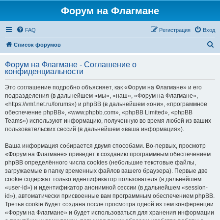
Форум на Флагмане
FAQ
Регистрация
Вход
П
Список форумов
о
Форум на Флагмане - Соглашение о
и
конфиденциальности
с
Это соглашение подробно объясняет, как «Форум на Флагмане» и его
к
подразделения (в дальнейшем «мы», «наш», «Форум на Флагмане»,
«https://vmf.net.ru/forums») и phpBB (в дальнейшем «они», «программное
обеспечение phpBB», «www.phpbb.com», «phpBB Limited», «phpBB
Teams») используют информацию, полученную во время любой из ваших
пользовательских сессий (в дальнейшем «ваша информация»).
Ваша информация собирается двумя способами. Во-первых, просмотр
«Форум на Флагмане» приведёт к созданию программным обеспечением
phpBB определённого числа cookies (небольшие текстовые файлы,
загружаемые в папку временных файлов вашего браузера). Первые две
cookie содержат только идентификатор пользователя (в дальнейшем
«user-id») и идентификатор анонимной сессии (в дальнейшем «session-
id»), автоматически присвоенные вам программным обеспечением phpBB.
Третья cookie будет создана после просмотра одной из тем конференции
«Форум на Флагмане» и будет использоваться для хранения информации