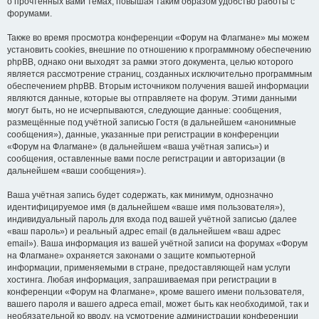
о прочтённых вами темах, повышая таким образом удобство работы с
форумами.
Также во время просмотра конференции «Форум на Флагмане» мы можем
установить cookies, внешние по отношению к программному обеспечению
phpBB, однако они выходят за рамки этого документа, целью которого
является рассмотрение страниц, созданных исключительно программным
обеспечением phpBB. Вторым источником получения вашей информации
являются данные, которые вы отправляете на форум. Этими данными
могут быть, но не исчерпываются, следующие данные: сообщения,
размещённые под учётной записью Гостя (в дальнейшем «анонимные
сообщения»), данные, указанные при регистрации в конференции
«Форум на Флагмане» (в дальнейшем «ваша учётная запись») и
сообщения, оставленные вами после регистрации и авторизации (в
дальнейшем «ваши сообщения»).
Ваша учётная запись будет содержать, как минимум, однозначно
идентифицируемое имя (в дальнейшем «ваше имя пользователя»),
индивидуальный пароль для входа под вашей учётной записью (далее
«ваш пароль») и реальный адрес email (в дальнейшем «ваш адрес
email»). Ваша информация из вашей учётной записи на форумах «Форум
на Флагмане» охраняется законами о защите компьютерной
информации, применяемыми в стране, предоставляющей нам услуги
хостинга. Любая информация, запрашиваемая при регистрации в
конференции «Форум на Флагмане», кроме вашего имени пользователя,
вашего пароля и вашего адреса email, может быть как необходимой, так и
необязательной ко вводу, на усмотрение администрации конференции