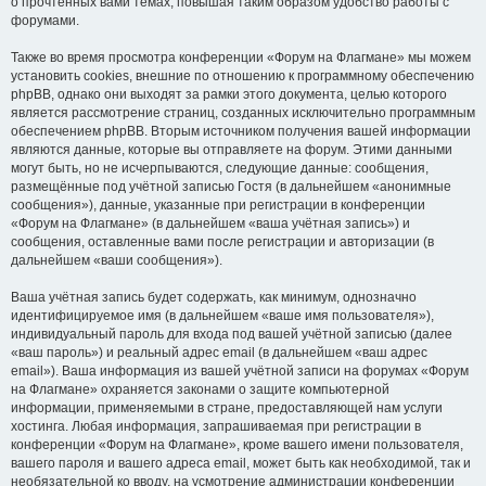
о прочтённых вами темах, повышая таким образом удобство работы с
форумами.
Также во время просмотра конференции «Форум на Флагмане» мы можем
установить cookies, внешние по отношению к программному обеспечению
phpBB, однако они выходят за рамки этого документа, целью которого
является рассмотрение страниц, созданных исключительно программным
обеспечением phpBB. Вторым источником получения вашей информации
являются данные, которые вы отправляете на форум. Этими данными
могут быть, но не исчерпываются, следующие данные: сообщения,
размещённые под учётной записью Гостя (в дальнейшем «анонимные
сообщения»), данные, указанные при регистрации в конференции
«Форум на Флагмане» (в дальнейшем «ваша учётная запись») и
сообщения, оставленные вами после регистрации и авторизации (в
дальнейшем «ваши сообщения»).
Ваша учётная запись будет содержать, как минимум, однозначно
идентифицируемое имя (в дальнейшем «ваше имя пользователя»),
индивидуальный пароль для входа под вашей учётной записью (далее
«ваш пароль») и реальный адрес email (в дальнейшем «ваш адрес
email»). Ваша информация из вашей учётной записи на форумах «Форум
на Флагмане» охраняется законами о защите компьютерной
информации, применяемыми в стране, предоставляющей нам услуги
хостинга. Любая информация, запрашиваемая при регистрации в
конференции «Форум на Флагмане», кроме вашего имени пользователя,
вашего пароля и вашего адреса email, может быть как необходимой, так и
необязательной ко вводу, на усмотрение администрации конференции