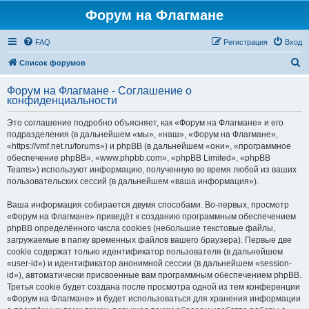
Форум на Флагмане
FAQ
Регистрация
Вход
П
Список форумов
о
Форум на Флагмане - Соглашение о
и
конфиденциальности
с
Это соглашение подробно объясняет, как «Форум на Флагмане» и его
к
подразделения (в дальнейшем «мы», «наш», «Форум на Флагмане»,
«https://vmf.net.ru/forums») и phpBB (в дальнейшем «они», «программное
обеспечение phpBB», «www.phpbb.com», «phpBB Limited», «phpBB
Teams») используют информацию, полученную во время любой из ваших
пользовательских сессий (в дальнейшем «ваша информация»).
Ваша информация собирается двумя способами. Во-первых, просмотр
«Форум на Флагмане» приведёт к созданию программным обеспечением
phpBB определённого числа cookies (небольшие текстовые файлы,
загружаемые в папку временных файлов вашего браузера). Первые две
cookie содержат только идентификатор пользователя (в дальнейшем
«user-id») и идентификатор анонимной сессии (в дальнейшем «session-
id»), автоматически присвоенные вам программным обеспечением phpBB.
Третья cookie будет создана после просмотра одной из тем конференции
«Форум на Флагмане» и будет использоваться для хранения информации