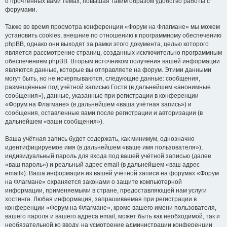
о прочтённых вами темах, повышая таким образом удобство работы с
форумами.
Также во время просмотра конференции «Форум на Флагмане» мы можем
установить cookies, внешние по отношению к программному обеспечению
phpBB, однако они выходят за рамки этого документа, целью которого
является рассмотрение страниц, созданных исключительно программным
обеспечением phpBB. Вторым источником получения вашей информации
являются данные, которые вы отправляете на форум. Этими данными
могут быть, но не исчерпываются, следующие данные: сообщения,
размещённые под учётной записью Гостя (в дальнейшем «анонимные
сообщения»), данные, указанные при регистрации в конференции
«Форум на Флагмане» (в дальнейшем «ваша учётная запись») и
сообщения, оставленные вами после регистрации и авторизации (в
дальнейшем «ваши сообщения»).
Ваша учётная запись будет содержать, как минимум, однозначно
идентифицируемое имя (в дальнейшем «ваше имя пользователя»),
индивидуальный пароль для входа под вашей учётной записью (далее
«ваш пароль») и реальный адрес email (в дальнейшем «ваш адрес
email»). Ваша информация из вашей учётной записи на форумах «Форум
на Флагмане» охраняется законами о защите компьютерной
информации, применяемыми в стране, предоставляющей нам услуги
хостинга. Любая информация, запрашиваемая при регистрации в
конференции «Форум на Флагмане», кроме вашего имени пользователя,
вашего пароля и вашего адреса email, может быть как необходимой, так и
необязательной ко вводу, на усмотрение администрации конференции