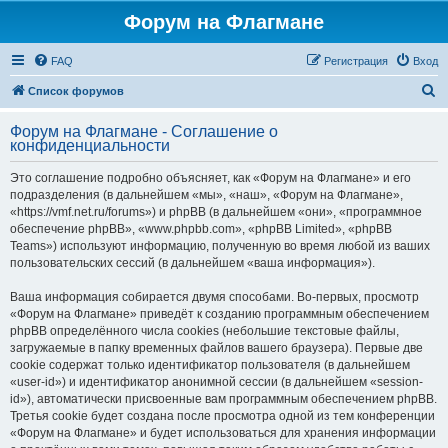
Форум на Флагмане
FAQ
Регистрация
Вход
П
Список форумов
о
Форум на Флагмане - Соглашение о
и
конфиденциальности
с
Это соглашение подробно объясняет, как «Форум на Флагмане» и его
к
подразделения (в дальнейшем «мы», «наш», «Форум на Флагмане»,
«https://vmf.net.ru/forums») и phpBB (в дальнейшем «они», «программное
обеспечение phpBB», «www.phpbb.com», «phpBB Limited», «phpBB
Teams») используют информацию, полученную во время любой из ваших
пользовательских сессий (в дальнейшем «ваша информация»).
Ваша информация собирается двумя способами. Во-первых, просмотр
«Форум на Флагмане» приведёт к созданию программным обеспечением
phpBB определённого числа cookies (небольшие текстовые файлы,
загружаемые в папку временных файлов вашего браузера). Первые две
cookie содержат только идентификатор пользователя (в дальнейшем
«user-id») и идентификатор анонимной сессии (в дальнейшем «session-
id»), автоматически присвоенные вам программным обеспечением phpBB.
Третья cookie будет создана после просмотра одной из тем конференции
«Форум на Флагмане» и будет использоваться для хранения информации