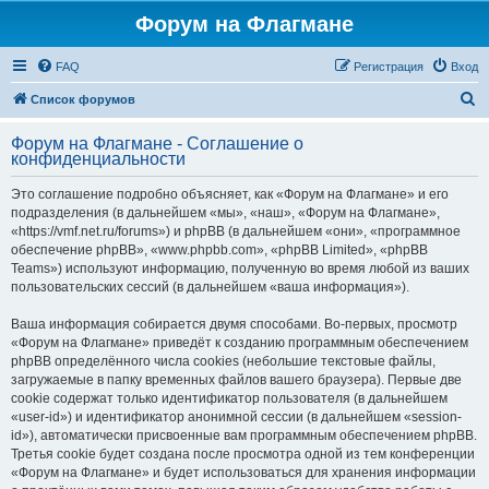
Форум на Флагмане
FAQ
Регистрация
Вход
П
Список форумов
о
Форум на Флагмане - Соглашение о
и
конфиденциальности
с
Это соглашение подробно объясняет, как «Форум на Флагмане» и его
к
подразделения (в дальнейшем «мы», «наш», «Форум на Флагмане»,
«https://vmf.net.ru/forums») и phpBB (в дальнейшем «они», «программное
обеспечение phpBB», «www.phpbb.com», «phpBB Limited», «phpBB
Teams») используют информацию, полученную во время любой из ваших
пользовательских сессий (в дальнейшем «ваша информация»).
Ваша информация собирается двумя способами. Во-первых, просмотр
«Форум на Флагмане» приведёт к созданию программным обеспечением
phpBB определённого числа cookies (небольшие текстовые файлы,
загружаемые в папку временных файлов вашего браузера). Первые две
cookie содержат только идентификатор пользователя (в дальнейшем
«user-id») и идентификатор анонимной сессии (в дальнейшем «session-
id»), автоматически присвоенные вам программным обеспечением phpBB.
Третья cookie будет создана после просмотра одной из тем конференции
«Форум на Флагмане» и будет использоваться для хранения информации