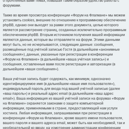
о прочтённых вами темах, повышая таким образом удобство работы с
форумами.
Также во время просмотра конференции «Форум на Флагмане» мы можем
установить cookies, внешние по отношению к программному обеспечению
phpBB, однако они выходят за рамки этого документа, целью которого
является рассмотрение страниц, созданных исключительно программным
обеспечением phpBB. Вторым источником получения вашей информации
являются данные, которые вы отправляете на форум. Этими данными
могут быть, но не исчерпываются, следующие данные: сообщения,
размещённые под учётной записью Гостя (в дальнейшем «анонимные
сообщения»), данные, указанные при регистрации в конференции
«Форум на Флагмане» (в дальнейшем «ваша учётная запись») и
сообщения, оставленные вами после регистрации и авторизации (в
дальнейшем «ваши сообщения»).
Ваша учётная запись будет содержать, как минимум, однозначно
идентифицируемое имя (в дальнейшем «ваше имя пользователя»),
индивидуальный пароль для входа под вашей учётной записью (далее
«ваш пароль») и реальный адрес email (в дальнейшем «ваш адрес
email»). Ваша информация из вашей учётной записи на форумах «Форум
на Флагмане» охраняется законами о защите компьютерной
информации, применяемыми в стране, предоставляющей нам услуги
хостинга. Любая информация, запрашиваемая при регистрации в
конференции «Форум на Флагмане», кроме вашего имени пользователя,
вашего пароля и вашего адреса email, может быть как необходимой, так и
необязательной ко вводу, на усмотрение администрации конференции