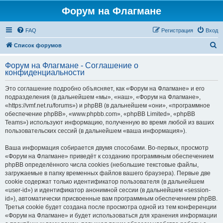
Форум на Флагмане
FAQ
Регистрация
Вход
П
Список форумов
о
Форум на Флагмане - Соглашение о
и
конфиденциальности
с
Это соглашение подробно объясняет, как «Форум на Флагмане» и его
к
подразделения (в дальнейшем «мы», «наш», «Форум на Флагмане»,
«https://vmf.net.ru/forums») и phpBB (в дальнейшем «они», «программное
обеспечение phpBB», «www.phpbb.com», «phpBB Limited», «phpBB
Teams») используют информацию, полученную во время любой из ваших
пользовательских сессий (в дальнейшем «ваша информация»).
Ваша информация собирается двумя способами. Во-первых, просмотр
«Форум на Флагмане» приведёт к созданию программным обеспечением
phpBB определённого числа cookies (небольшие текстовые файлы,
загружаемые в папку временных файлов вашего браузера). Первые две
cookie содержат только идентификатор пользователя (в дальнейшем
«user-id») и идентификатор анонимной сессии (в дальнейшем «session-
id»), автоматически присвоенные вам программным обеспечением phpBB.
Третья cookie будет создана после просмотра одной из тем конференции
«Форум на Флагмане» и будет использоваться для хранения информации