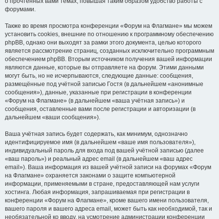
о прочтённых вами темах, повышая таким образом удобство работы с
форумами.
Также во время просмотра конференции «Форум на Флагмане» мы можем
установить cookies, внешние по отношению к программному обеспечению
phpBB, однако они выходят за рамки этого документа, целью которого
является рассмотрение страниц, созданных исключительно программным
обеспечением phpBB. Вторым источником получения вашей информации
являются данные, которые вы отправляете на форум. Этими данными
могут быть, но не исчерпываются, следующие данные: сообщения,
размещённые под учётной записью Гостя (в дальнейшем «анонимные
сообщения»), данные, указанные при регистрации в конференции
«Форум на Флагмане» (в дальнейшем «ваша учётная запись») и
сообщения, оставленные вами после регистрации и авторизации (в
дальнейшем «ваши сообщения»).
Ваша учётная запись будет содержать, как минимум, однозначно
идентифицируемое имя (в дальнейшем «ваше имя пользователя»),
индивидуальный пароль для входа под вашей учётной записью (далее
«ваш пароль») и реальный адрес email (в дальнейшем «ваш адрес
email»). Ваша информация из вашей учётной записи на форумах «Форум
на Флагмане» охраняется законами о защите компьютерной
информации, применяемыми в стране, предоставляющей нам услуги
хостинга. Любая информация, запрашиваемая при регистрации в
конференции «Форум на Флагмане», кроме вашего имени пользователя,
вашего пароля и вашего адреса email, может быть как необходимой, так и
необязательной ко вводу, на усмотрение администрации конференции