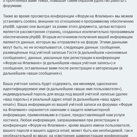
о прочтённых вами темах, повышая таким образом удобство работы с
форумами.
Также во время просмотра конференции «Форум на Флагмане» мы можем
установить cookies, внешние по отношению к программному обеспечению
phpBB, однако они выходят за рамки этого документа, целью которого
является рассмотрение страниц, созданных исключительно программным
обеспечением phpBB. Вторым источником получения вашей информации
являются данные, которые вы отправляете на форум. Этими данными
могут быть, но не исчерпываются, следующие данные: сообщения,
размещённые под учётной записью Гостя (в дальнейшем «анонимные
сообщения»), данные, указанные при регистрации в конференции
«Форум на Флагмане» (в дальнейшем «ваша учётная запись») и
сообщения, оставленные вами после регистрации и авторизации (в
дальнейшем «ваши сообщения»).
Ваша учётная запись будет содержать, как минимум, однозначно
идентифицируемое имя (в дальнейшем «ваше имя пользователя»),
индивидуальный пароль для входа под вашей учётной записью (далее
«ваш пароль») и реальный адрес email (в дальнейшем «ваш адрес
email»). Ваша информация из вашей учётной записи на форумах «Форум
на Флагмане» охраняется законами о защите компьютерной
информации, применяемыми в стране, предоставляющей нам услуги
хостинга. Любая информация, запрашиваемая при регистрации в
конференции «Форум на Флагмане», кроме вашего имени пользователя,
вашего пароля и вашего адреса email, может быть как необходимой, так и
необязательной ко вводу, на усмотрение администрации конференции