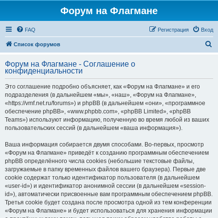
Форум на Флагмане
FAQ
Регистрация
Вход
П
Список форумов
о
Форум на Флагмане - Соглашение о
и
конфиденциальности
с
Это соглашение подробно объясняет, как «Форум на Флагмане» и его
к
подразделения (в дальнейшем «мы», «наш», «Форум на Флагмане»,
«https://vmf.net.ru/forums») и phpBB (в дальнейшем «они», «программное
обеспечение phpBB», «www.phpbb.com», «phpBB Limited», «phpBB
Teams») используют информацию, полученную во время любой из ваших
пользовательских сессий (в дальнейшем «ваша информация»).
Ваша информация собирается двумя способами. Во-первых, просмотр
«Форум на Флагмане» приведёт к созданию программным обеспечением
phpBB определённого числа cookies (небольшие текстовые файлы,
загружаемые в папку временных файлов вашего браузера). Первые две
cookie содержат только идентификатор пользователя (в дальнейшем
«user-id») и идентификатор анонимной сессии (в дальнейшем «session-
id»), автоматически присвоенные вам программным обеспечением phpBB.
Третья cookie будет создана после просмотра одной из тем конференции
«Форум на Флагмане» и будет использоваться для хранения информации