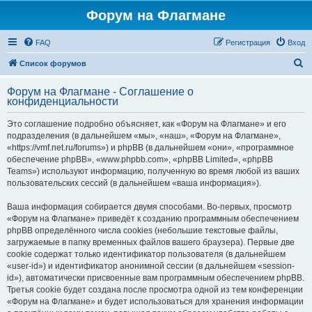
Форум на Флагмане
FAQ
Регистрация
Вход
П
Список форумов
о
Форум на Флагмане - Соглашение о
и
конфиденциальности
с
Это соглашение подробно объясняет, как «Форум на Флагмане» и его
к
подразделения (в дальнейшем «мы», «наш», «Форум на Флагмане»,
«https://vmf.net.ru/forums») и phpBB (в дальнейшем «они», «программное
обеспечение phpBB», «www.phpbb.com», «phpBB Limited», «phpBB
Teams») используют информацию, полученную во время любой из ваших
пользовательских сессий (в дальнейшем «ваша информация»).
Ваша информация собирается двумя способами. Во-первых, просмотр
«Форум на Флагмане» приведёт к созданию программным обеспечением
phpBB определённого числа cookies (небольшие текстовые файлы,
загружаемые в папку временных файлов вашего браузера). Первые две
cookie содержат только идентификатор пользователя (в дальнейшем
«user-id») и идентификатор анонимной сессии (в дальнейшем «session-
id»), автоматически присвоенные вам программным обеспечением phpBB.
Третья cookie будет создана после просмотра одной из тем конференции
«Форум на Флагмане» и будет использоваться для хранения информации