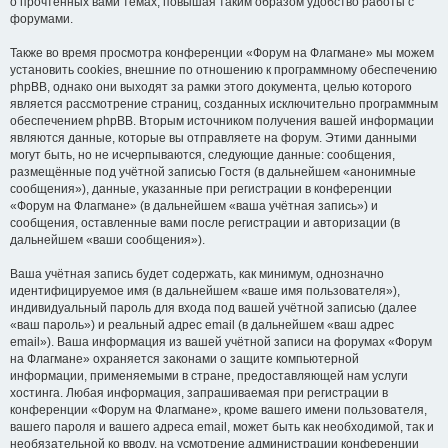
о прочтённых вами темах, повышая таким образом удобство работы с
форумами.
Также во время просмотра конференции «Форум на Флагмане» мы можем
установить cookies, внешние по отношению к программному обеспечению
phpBB, однако они выходят за рамки этого документа, целью которого
является рассмотрение страниц, созданных исключительно программным
обеспечением phpBB. Вторым источником получения вашей информации
являются данные, которые вы отправляете на форум. Этими данными
могут быть, но не исчерпываются, следующие данные: сообщения,
размещённые под учётной записью Гостя (в дальнейшем «анонимные
сообщения»), данные, указанные при регистрации в конференции
«Форум на Флагмане» (в дальнейшем «ваша учётная запись») и
сообщения, оставленные вами после регистрации и авторизации (в
дальнейшем «ваши сообщения»).
Ваша учётная запись будет содержать, как минимум, однозначно
идентифицируемое имя (в дальнейшем «ваше имя пользователя»),
индивидуальный пароль для входа под вашей учётной записью (далее
«ваш пароль») и реальный адрес email (в дальнейшем «ваш адрес
email»). Ваша информация из вашей учётной записи на форумах «Форум
на Флагмане» охраняется законами о защите компьютерной
информации, применяемыми в стране, предоставляющей нам услуги
хостинга. Любая информация, запрашиваемая при регистрации в
конференции «Форум на Флагмане», кроме вашего имени пользователя,
вашего пароля и вашего адреса email, может быть как необходимой, так и
необязательной ко вводу, на усмотрение администрации конференции