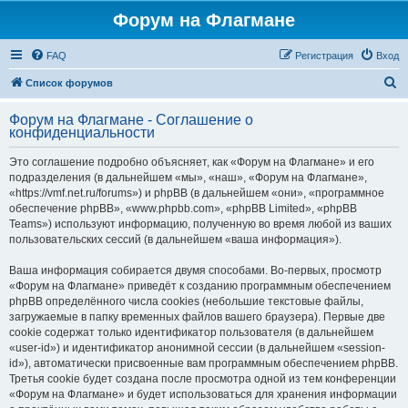
Форум на Флагмане
FAQ
Регистрация
Вход
П
Список форумов
о
Форум на Флагмане - Соглашение о
и
конфиденциальности
с
Это соглашение подробно объясняет, как «Форум на Флагмане» и его
к
подразделения (в дальнейшем «мы», «наш», «Форум на Флагмане»,
«https://vmf.net.ru/forums») и phpBB (в дальнейшем «они», «программное
обеспечение phpBB», «www.phpbb.com», «phpBB Limited», «phpBB
Teams») используют информацию, полученную во время любой из ваших
пользовательских сессий (в дальнейшем «ваша информация»).
Ваша информация собирается двумя способами. Во-первых, просмотр
«Форум на Флагмане» приведёт к созданию программным обеспечением
phpBB определённого числа cookies (небольшие текстовые файлы,
загружаемые в папку временных файлов вашего браузера). Первые две
cookie содержат только идентификатор пользователя (в дальнейшем
«user-id») и идентификатор анонимной сессии (в дальнейшем «session-
id»), автоматически присвоенные вам программным обеспечением phpBB.
Третья cookie будет создана после просмотра одной из тем конференции
«Форум на Флагмане» и будет использоваться для хранения информации