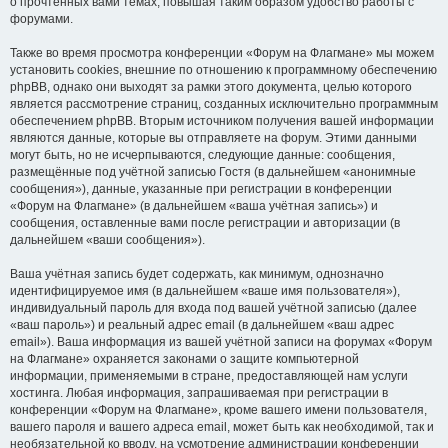
о прочтённых вами темах, повышая таким образом удобство работы с
форумами.
Также во время просмотра конференции «Форум на Флагмане» мы можем
установить cookies, внешние по отношению к программному обеспечению
phpBB, однако они выходят за рамки этого документа, целью которого
является рассмотрение страниц, созданных исключительно программным
обеспечением phpBB. Вторым источником получения вашей информации
являются данные, которые вы отправляете на форум. Этими данными
могут быть, но не исчерпываются, следующие данные: сообщения,
размещённые под учётной записью Гостя (в дальнейшем «анонимные
сообщения»), данные, указанные при регистрации в конференции
«Форум на Флагмане» (в дальнейшем «ваша учётная запись») и
сообщения, оставленные вами после регистрации и авторизации (в
дальнейшем «ваши сообщения»).
Ваша учётная запись будет содержать, как минимум, однозначно
идентифицируемое имя (в дальнейшем «ваше имя пользователя»),
индивидуальный пароль для входа под вашей учётной записью (далее
«ваш пароль») и реальный адрес email (в дальнейшем «ваш адрес
email»). Ваша информация из вашей учётной записи на форумах «Форум
на Флагмане» охраняется законами о защите компьютерной
информации, применяемыми в стране, предоставляющей нам услуги
хостинга. Любая информация, запрашиваемая при регистрации в
конференции «Форум на Флагмане», кроме вашего имени пользователя,
вашего пароля и вашего адреса email, может быть как необходимой, так и
необязательной ко вводу, на усмотрение администрации конференции