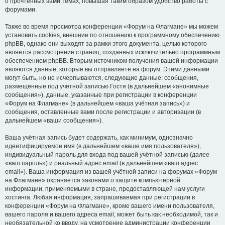
о прочтённых вами темах, повышая таким образом удобство работы с
форумами.
Также во время просмотра конференции «Форум на Флагмане» мы можем
установить cookies, внешние по отношению к программному обеспечению
phpBB, однако они выходят за рамки этого документа, целью которого
является рассмотрение страниц, созданных исключительно программным
обеспечением phpBB. Вторым источником получения вашей информации
являются данные, которые вы отправляете на форум. Этими данными
могут быть, но не исчерпываются, следующие данные: сообщения,
размещённые под учётной записью Гостя (в дальнейшем «анонимные
сообщения»), данные, указанные при регистрации в конференции
«Форум на Флагмане» (в дальнейшем «ваша учётная запись») и
сообщения, оставленные вами после регистрации и авторизации (в
дальнейшем «ваши сообщения»).
Ваша учётная запись будет содержать, как минимум, однозначно
идентифицируемое имя (в дальнейшем «ваше имя пользователя»),
индивидуальный пароль для входа под вашей учётной записью (далее
«ваш пароль») и реальный адрес email (в дальнейшем «ваш адрес
email»). Ваша информация из вашей учётной записи на форумах «Форум
на Флагмане» охраняется законами о защите компьютерной
информации, применяемыми в стране, предоставляющей нам услуги
хостинга. Любая информация, запрашиваемая при регистрации в
конференции «Форум на Флагмане», кроме вашего имени пользователя,
вашего пароля и вашего адреса email, может быть как необходимой, так и
необязательной ко вводу, на усмотрение администрации конференции