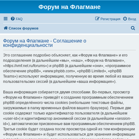
Форум на Флагмане
FAQ
Регистрация
Вход
П
Список форумов
о
Форум на Флагмане - Соглашение о
и
конфиденциальности
с
Это соглашение подробно объясняет, как «Форум на Флагмане» и его
к
подразделения (в дальнейшем «мы», «наш», «Форум на Флагмане»,
«https://vmf.net.ru/forums») и phpBB (в дальнейшем «они», «программное
обеспечение phpBB», «www.phpbb.com», «phpBB Limited», «phpBB
Teams») используют информацию, полученную во время любой из ваших
пользовательских сессий (в дальнейшем «ваша информация»).
Ваша информация собирается двумя способами. Во-первых, просмотр
«Форум на Флагмане» приведёт к созданию программным обеспечением
phpBB определённого числа cookies (небольшие текстовые файлы,
загружаемые в папку временных файлов вашего браузера). Первые две
cookie содержат только идентификатор пользователя (в дальнейшем
«user-id») и идентификатор анонимной сессии (в дальнейшем «session-
id»), автоматически присвоенные вам программным обеспечением phpBB.
Третья cookie будет создана после просмотра одной из тем конференции
«Форум на Флагмане» и будет использоваться для хранения информации