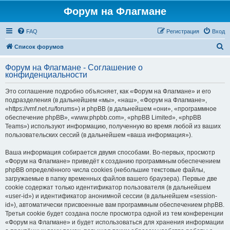
Форум на Флагмане
FAQ
Регистрация
Вход
П
Список форумов
о
Форум на Флагмане - Соглашение о
и
конфиденциальности
с
Это соглашение подробно объясняет, как «Форум на Флагмане» и его
к
подразделения (в дальнейшем «мы», «наш», «Форум на Флагмане»,
«https://vmf.net.ru/forums») и phpBB (в дальнейшем «они», «программное
обеспечение phpBB», «www.phpbb.com», «phpBB Limited», «phpBB
Teams») используют информацию, полученную во время любой из ваших
пользовательских сессий (в дальнейшем «ваша информация»).
Ваша информация собирается двумя способами. Во-первых, просмотр
«Форум на Флагмане» приведёт к созданию программным обеспечением
phpBB определённого числа cookies (небольшие текстовые файлы,
загружаемые в папку временных файлов вашего браузера). Первые две
cookie содержат только идентификатор пользователя (в дальнейшем
«user-id») и идентификатор анонимной сессии (в дальнейшем «session-
id»), автоматически присвоенные вам программным обеспечением phpBB.
Третья cookie будет создана после просмотра одной из тем конференции
«Форум на Флагмане» и будет использоваться для хранения информации