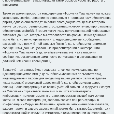
о прочтённых вами темах, повышая таким образом удобство работы с
форумами.
Также во время просмотра конференции «Форум на Флагмане» мы можем
установить cookies, внешние по отношению к программному обеспечению
phpBB, однако они выходят за рамки этого документа, целью которого
является рассмотрение страниц, созданных исключительно программным
обеспечением phpBB. Вторым источником получения вашей информации
являются данные, которые вы отправляете на форум. Этими данными
могут быть, но не исчерпываются, следующие данные: сообщения,
размещённые под учётной записью Гостя (в дальнейшем «анонимные
сообщения»), данные, указанные при регистрации в конференции
«Форум на Флагмане» (в дальнейшем «ваша учётная запись») и
сообщения, оставленные вами после регистрации и авторизации (в
дальнейшем «ваши сообщения»).
Ваша учётная запись будет содержать, как минимум, однозначно
идентифицируемое имя (в дальнейшем «ваше имя пользователя»),
индивидуальный пароль для входа под вашей учётной записью (далее
«ваш пароль») и реальный адрес email (в дальнейшем «ваш адрес
email»). Ваша информация из вашей учётной записи на форумах «Форум
на Флагмане» охраняется законами о защите компьютерной
информации, применяемыми в стране, предоставляющей нам услуги
хостинга. Любая информация, запрашиваемая при регистрации в
конференции «Форум на Флагмане», кроме вашего имени пользователя,
вашего пароля и вашего адреса email, может быть как необходимой, так и
необязательной ко вводу, на усмотрение администрации конференции