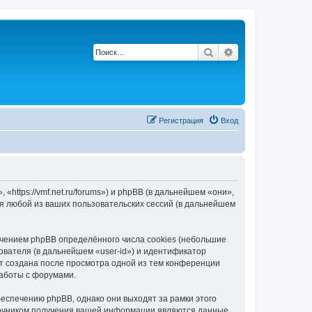
Поиск
Расширенный по
Регистрация
Вход
ttps://vmf.net.ru/forums») и phpBB (в дальнейшем «они»,
я любой из ваших пользовательских сессий (в дальнейшем
чением phpBB определённого числа cookies (небольшие
ователя (в дальнейшем «user-id») и идентификатор
ет создана после просмотра одной из тем конференции
работы с форумами.
еспечению phpBB, однако они выходят за рамки этого
точником получения вашей информации являются данные,