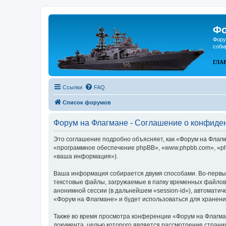
Фо
Фору
соби
ГЛА
Ссылки
FAQ
Список форумов
Форум на Флагмане - Соглашение о конфиде
Это соглашение подробно объясняет, как «Форум на Флагма
«программное обеспечение phpBB», «www.phpbb.com», «ph
«ваша информация»).
Ваша информация собирается двумя способами. Во-первых
текстовые файлы, загружаемые в папку временных файлов 
анонимной сессии (в дальнейшем «session-id»), автомати
«Форум на Флагмане» и будет использоваться для хранен
Также во время просмотра конференции «Форум на Флагман
документа, целью которого является рассмотрение стран