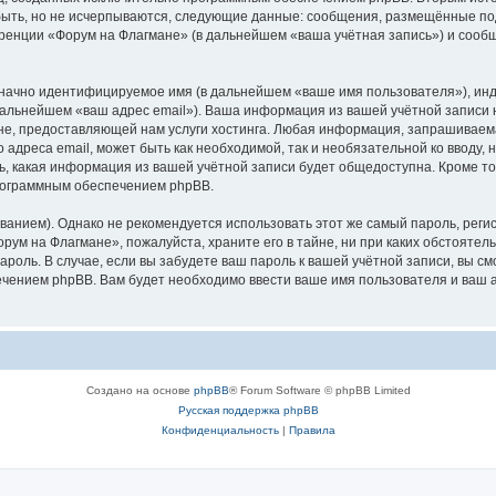
быть, но не исчерпываются, следующие данные: сообщения, размещённые по
ренции «Форум на Флагмане» (в дальнейшем «ваша учётная запись») и сооб
означно идентифицируемое имя (в дальнейшем «ваше имя пользователя»), ин
 дальнейшем «ваш адрес email»). Ваша информация из вашей учётной записи
е, предоставляющей нам услуги хостинга. Любая информация, запрашиваема
 адреса email, может быть как необходимой, так и необязательной ко вводу
ь, какая информация из вашей учётной записи будет общедоступна. Кроме того
рограммным обеспечением phpBB.
ием). Однако не рекомендуется использовать этот же самый пароль, регист
рум на Флагмане», пожалуйста, храните его в тайне, ни при каких обстояте
 пароль. В случае, если вы забудете ваш пароль к вашей учётной записи, вы
ением phpBB. Вам будет необходимо ввести ваше имя пользователя и ваш а
Создано на основе
phpBB
® Forum Software © phpBB Limited
Русская поддержка phpBB
Конфиденциальность
|
Правила