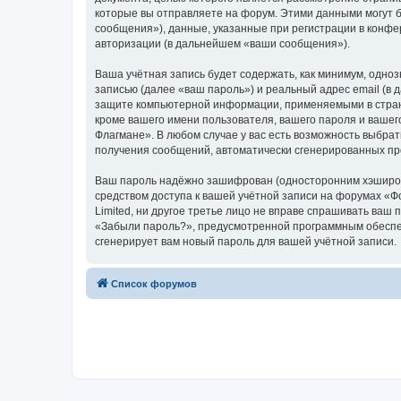
которые вы отправляете на форум. Этими данными могут 
сообщения»), данные, указанные при регистрации в конфе
авторизации (в дальнейшем «ваши сообщения»).
Ваша учётная запись будет содержать, как минимум, одн
записью (далее «ваш пароль») и реальный адрес email (в
защите компьютерной информации, применяемыми в стран
кроме вашего имени пользователя, вашего пароля и вашего
Флагмане». В любом случае у вас есть возможность выбрат
получения сообщений, автоматически сгенерированных п
Ваш пароль надёжно зашифрован (односторонним хэширован
средством доступа к вашей учётной записи на форумах «Фо
Limited, ни другое третье лицо не вправе спрашивать ваш
«Забыли пароль?», предусмотренной программным обеспеч
сгенерирует вам новый пароль для вашей учётной записи.
Список форумов