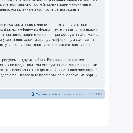
д учётной записью Гостя (в дальнейшем «анонимные
щения, оставленные вами после регистрации и
дивидуальный пароль для входа под вашей учётной
 на форумах «Форум на Флагмане» охраняется законами о
я при регистрации в конференции «Форум на Флагмане»,
, на усмотрение администрации конференции «Форум на
, у вас есть возможность согласиться/отказаться от
рируясь на других сайтах. Ваш пароль является
льствах ни представители «Форум на Флагмане», ни phpBB
 сможете воспользоваться функцией восстановления пароля
дрес email, после чего программное обеспечение phpBB
Удалить cookies
Часовой пояс:
UTC+03:00