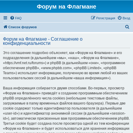
Форум на Флагмане
FAQ
Регистрация
Вход
П
Список форумов
о
Форум на Флагмане - Соглашение о
и
конфиденциальности
с
Это соглашение подробно объясняет, как «Форум на Флагмане» и его
к
подразделения (в дальнейшем «мы», «наш», «Форум на Флагмане»,
«https://vmf.net.ru/forums») и phpBB (в дальнейшем «они», «программное
обеспечение phpBB», «www.phpbb.com», «phpBB Limited», «phpBB
Teams») используют информацию, полученную во время любой из ваших
пользовательских сессий (в дальнейшем «ваша информация»).
Ваша информация собирается двумя способами. Во-первых, просмотр
«Форум на Флагмане» приведёт к созданию программным обеспечением
phpBB определённого числа cookies (небольшие текстовые файлы,
загружаемые в папку временных файлов вашего браузера). Первые две
cookie содержат только идентификатор пользователя (в дальнейшем
«user-id») и идентификатор анонимной сессии (в дальнейшем «session-
id»), автоматически присвоенные вам программным обеспечением phpBB.
Третья cookie будет создана после просмотра одной из тем конференции
«Форум на Флагмане» и будет использоваться для хранения информации