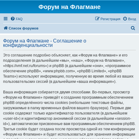
Форум на Флагмане
FAQ
Регистрация
Вход
П
Список форумов
о
Форум на Флагмане - Соглашение о
и
конфиденциальности
с
Это соглашение подробно объясняет, как «Форум на Флагмане» и его
к
подразделения (в дальнейшем «мы», «наш», «Форум на Флагмане»,
«https://vmf.net.ru/forums») и phpBB (в дальнейшем «они», «программное
обеспечение phpBB», «www.phpbb.com», «phpBB Limited», «phpBB
Teams») используют информацию, полученную во время любой из ваших
пользовательских сессий (в дальнейшем «ваша информация»).
Ваша информация собирается двумя способами. Во-первых, просмотр
«Форум на Флагмане» приведёт к созданию программным обеспечением
phpBB определённого числа cookies (небольшие текстовые файлы,
загружаемые в папку временных файлов вашего браузера). Первые две
cookie содержат только идентификатор пользователя (в дальнейшем
«user-id») и идентификатор анонимной сессии (в дальнейшем «session-
id»), автоматически присвоенные вам программным обеспечением phpBB.
Третья cookie будет создана после просмотра одной из тем конференции
«Форум на Флагмане» и будет использоваться для хранения информации