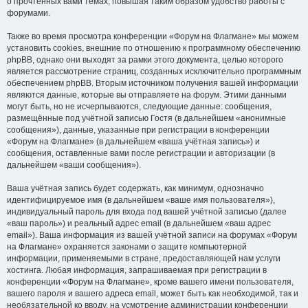
о прочтённых вами темах, повышая таким образом удобство работы с
форумами.
Также во время просмотра конференции «Форум на Флагмане» мы можем
установить cookies, внешние по отношению к программному обеспечению
phpBB, однако они выходят за рамки этого документа, целью которого
является рассмотрение страниц, созданных исключительно программным
обеспечением phpBB. Вторым источником получения вашей информации
являются данные, которые вы отправляете на форум. Этими данными
могут быть, но не исчерпываются, следующие данные: сообщения,
размещённые под учётной записью Гостя (в дальнейшем «анонимные
сообщения»), данные, указанные при регистрации в конференции
«Форум на Флагмане» (в дальнейшем «ваша учётная запись») и
сообщения, оставленные вами после регистрации и авторизации (в
дальнейшем «ваши сообщения»).
Ваша учётная запись будет содержать, как минимум, однозначно
идентифицируемое имя (в дальнейшем «ваше имя пользователя»),
индивидуальный пароль для входа под вашей учётной записью (далее
«ваш пароль») и реальный адрес email (в дальнейшем «ваш адрес
email»). Ваша информация из вашей учётной записи на форумах «Форум
на Флагмане» охраняется законами о защите компьютерной
информации, применяемыми в стране, предоставляющей нам услуги
хостинга. Любая информация, запрашиваемая при регистрации в
конференции «Форум на Флагмане», кроме вашего имени пользователя,
вашего пароля и вашего адреса email, может быть как необходимой, так и
необязательной ко вводу, на усмотрение администрации конференции