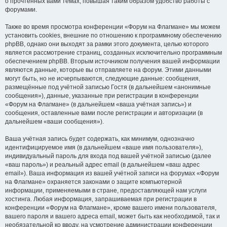
о прочтённых вами темах, повышая таким образом удобство работы с
форумами.
Также во время просмотра конференции «Форум на Флагмане» мы можем
установить cookies, внешние по отношению к программному обеспечению
phpBB, однако они выходят за рамки этого документа, целью которого
является рассмотрение страниц, созданных исключительно программным
обеспечением phpBB. Вторым источником получения вашей информации
являются данные, которые вы отправляете на форум. Этими данными
могут быть, но не исчерпываются, следующие данные: сообщения,
размещённые под учётной записью Гостя (в дальнейшем «анонимные
сообщения»), данные, указанные при регистрации в конференции
«Форум на Флагмане» (в дальнейшем «ваша учётная запись») и
сообщения, оставленные вами после регистрации и авторизации (в
дальнейшем «ваши сообщения»).
Ваша учётная запись будет содержать, как минимум, однозначно
идентифицируемое имя (в дальнейшем «ваше имя пользователя»),
индивидуальный пароль для входа под вашей учётной записью (далее
«ваш пароль») и реальный адрес email (в дальнейшем «ваш адрес
email»). Ваша информация из вашей учётной записи на форумах «Форум
на Флагмане» охраняется законами о защите компьютерной
информации, применяемыми в стране, предоставляющей нам услуги
хостинга. Любая информация, запрашиваемая при регистрации в
конференции «Форум на Флагмане», кроме вашего имени пользователя,
вашего пароля и вашего адреса email, может быть как необходимой, так и
необязательной ко вводу, на усмотрение администрации конференции