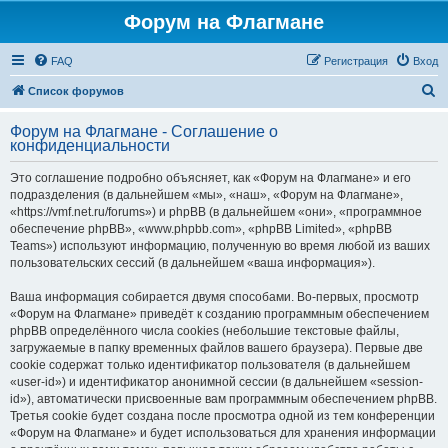
Форум на Флагмане
FAQ
Регистрация
Вход
П
Список форумов
о
Форум на Флагмане - Соглашение о
и
конфиденциальности
с
Это соглашение подробно объясняет, как «Форум на Флагмане» и его
к
подразделения (в дальнейшем «мы», «наш», «Форум на Флагмане»,
«https://vmf.net.ru/forums») и phpBB (в дальнейшем «они», «программное
обеспечение phpBB», «www.phpbb.com», «phpBB Limited», «phpBB
Teams») используют информацию, полученную во время любой из ваших
пользовательских сессий (в дальнейшем «ваша информация»).
Ваша информация собирается двумя способами. Во-первых, просмотр
«Форум на Флагмане» приведёт к созданию программным обеспечением
phpBB определённого числа cookies (небольшие текстовые файлы,
загружаемые в папку временных файлов вашего браузера). Первые две
cookie содержат только идентификатор пользователя (в дальнейшем
«user-id») и идентификатор анонимной сессии (в дальнейшем «session-
id»), автоматически присвоенные вам программным обеспечением phpBB.
Третья cookie будет создана после просмотра одной из тем конференции
«Форум на Флагмане» и будет использоваться для хранения информации