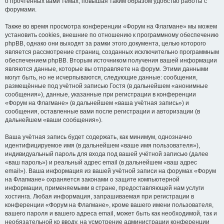
о прочтённых вами темах, повышая таким образом удобство работы с
форумами.
Также во время просмотра конференции «Форум на Флагмане» мы можем
установить cookies, внешние по отношению к программному обеспечению
phpBB, однако они выходят за рамки этого документа, целью которого
является рассмотрение страниц, созданных исключительно программным
обеспечением phpBB. Вторым источником получения вашей информации
являются данные, которые вы отправляете на форум. Этими данными
могут быть, но не исчерпываются, следующие данные: сообщения,
размещённые под учётной записью Гостя (в дальнейшем «анонимные
сообщения»), данные, указанные при регистрации в конференции
«Форум на Флагмане» (в дальнейшем «ваша учётная запись») и
сообщения, оставленные вами после регистрации и авторизации (в
дальнейшем «ваши сообщения»).
Ваша учётная запись будет содержать, как минимум, однозначно
идентифицируемое имя (в дальнейшем «ваше имя пользователя»),
индивидуальный пароль для входа под вашей учётной записью (далее
«ваш пароль») и реальный адрес email (в дальнейшем «ваш адрес
email»). Ваша информация из вашей учётной записи на форумах «Форум
на Флагмане» охраняется законами о защите компьютерной
информации, применяемыми в стране, предоставляющей нам услуги
хостинга. Любая информация, запрашиваемая при регистрации в
конференции «Форум на Флагмане», кроме вашего имени пользователя,
вашего пароля и вашего адреса email, может быть как необходимой, так и
необязательной ко вводу, на усмотрение администрации конференции