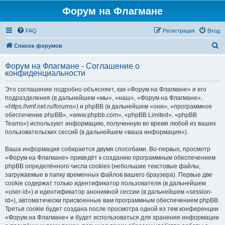
Форум на Флагмане
FAQ
Регистрация
Вход
П
Список форумов
о
Форум на Флагмане - Соглашение о
и
конфиденциальности
с
Это соглашение подробно объясняет, как «Форум на Флагмане» и его
к
подразделения (в дальнейшем «мы», «наш», «Форум на Флагмане»,
«https://vmf.net.ru/forums») и phpBB (в дальнейшем «они», «программное
обеспечение phpBB», «www.phpbb.com», «phpBB Limited», «phpBB
Teams») используют информацию, полученную во время любой из ваших
пользовательских сессий (в дальнейшем «ваша информация»).
Ваша информация собирается двумя способами. Во-первых, просмотр
«Форум на Флагмане» приведёт к созданию программным обеспечением
phpBB определённого числа cookies (небольшие текстовые файлы,
загружаемые в папку временных файлов вашего браузера). Первые две
cookie содержат только идентификатор пользователя (в дальнейшем
«user-id») и идентификатор анонимной сессии (в дальнейшем «session-
id»), автоматически присвоенные вам программным обеспечением phpBB.
Третья cookie будет создана после просмотра одной из тем конференции
«Форум на Флагмане» и будет использоваться для хранения информации