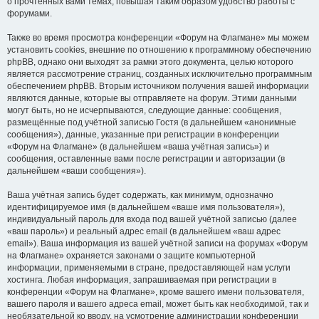
о прочтённых вами темах, повышая таким образом удобство работы с
форумами.
Также во время просмотра конференции «Форум на Флагмане» мы можем
установить cookies, внешние по отношению к программному обеспечению
phpBB, однако они выходят за рамки этого документа, целью которого
является рассмотрение страниц, созданных исключительно программным
обеспечением phpBB. Вторым источником получения вашей информации
являются данные, которые вы отправляете на форум. Этими данными
могут быть, но не исчерпываются, следующие данные: сообщения,
размещённые под учётной записью Гостя (в дальнейшем «анонимные
сообщения»), данные, указанные при регистрации в конференции
«Форум на Флагмане» (в дальнейшем «ваша учётная запись») и
сообщения, оставленные вами после регистрации и авторизации (в
дальнейшем «ваши сообщения»).
Ваша учётная запись будет содержать, как минимум, однозначно
идентифицируемое имя (в дальнейшем «ваше имя пользователя»),
индивидуальный пароль для входа под вашей учётной записью (далее
«ваш пароль») и реальный адрес email (в дальнейшем «ваш адрес
email»). Ваша информация из вашей учётной записи на форумах «Форум
на Флагмане» охраняется законами о защите компьютерной
информации, применяемыми в стране, предоставляющей нам услуги
хостинга. Любая информация, запрашиваемая при регистрации в
конференции «Форум на Флагмане», кроме вашего имени пользователя,
вашего пароля и вашего адреса email, может быть как необходимой, так и
необязательной ко вводу, на усмотрение администрации конференции