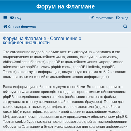
Форум на Флагмане
FAQ
Регистрация
Вход
П
Список форумов
о
Форум на Флагмане - Соглашение о
и
конфиденциальности
с
Это соглашение подробно объясняет, как «Форум на Флагмане» и его
к
подразделения (в дальнейшем «мы», «наш», «Форум на Флагмане»,
«https://vmf.net.ru/forums») и phpBB (в дальнейшем «они», «программное
обеспечение phpBB», «www.phpbb.com», «phpBB Limited», «phpBB
Teams») используют информацию, полученную во время любой из ваших
пользовательских сессий (в дальнейшем «ваша информация»).
Ваша информация собирается двумя способами. Во-первых, просмотр
«Форум на Флагмане» приведёт к созданию программным обеспечением
phpBB определённого числа cookies (небольшие текстовые файлы,
загружаемые в папку временных файлов вашего браузера). Первые две
cookie содержат только идентификатор пользователя (в дальнейшем
«user-id») и идентификатор анонимной сессии (в дальнейшем «session-
id»), автоматически присвоенные вам программным обеспечением phpBB.
Третья cookie будет создана после просмотра одной из тем конференции
«Форум на Флагмане» и будет использоваться для хранения информации