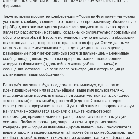
о прочтённых вами темах, повышая таким образом удобство работы с
форумами.
Также во время просмотра конференции «Форум на Флагмане» мы можем
установить cookies, внешние по отношению к программному обеспечению
phpBB, однако они выходят за рамки этого документа, целью которого
является рассмотрение страниц, созданных исключительно программным
обеспечением phpBB. Вторым источником получения вашей информации
являются данные, которые вы отправляете на форум. Этими данными
могут быть, но не исчерпываются, следующие данные: сообщения,
размещённые под учётной записью Гостя (в дальнейшем «анонимные
сообщения»), данные, указанные при регистрации в конференции
«Форум на Флагмане» (в дальнейшем «ваша учётная запись») и
сообщения, оставленные вами после регистрации и авторизации (в
дальнейшем «ваши сообщения»).
Ваша учётная запись будет содержать, как минимум, однозначно
идентифицируемое имя (в дальнейшем «ваше имя пользователя»),
индивидуальный пароль для входа под вашей учётной записью (далее
«ваш пароль») и реальный адрес email (в дальнейшем «ваш адрес
email»). Ваша информация из вашей учётной записи на форумах «Форум
на Флагмане» охраняется законами о защите компьютерной
информации, применяемыми в стране, предоставляющей нам услуги
хостинга. Любая информация, запрашиваемая при регистрации в
конференции «Форум на Флагмане», кроме вашего имени пользователя,
вашего пароля и вашего адреса email, может быть как необходимой, так и
необязательной ко вводу, на усмотрение администрации конференции