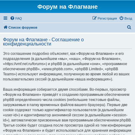
Форум на Флагмане
FAQ
Регистрация
Вход
П
Список форумов
о
Форум на Флагмане - Соглашение о
и
конфиденциальности
с
Это соглашение подробно объясняет, как «Форум на Флагмане» и его
к
подразделения (в дальнейшем «мы», «наш», «Форум на Флагмане»,
«https://vmf.net.ru/forums») и phpBB (в дальнейшем «они», «программное
обеспечение phpBB», «www.phpbb.com», «phpBB Limited», «phpBB
Teams») используют информацию, полученную во время любой из ваших
пользовательских сессий (в дальнейшем «ваша информация»).
Ваша информация собирается двумя способами. Во-первых, просмотр
«Форум на Флагмане» приведёт к созданию программным обеспечением
phpBB определённого числа cookies (небольшие текстовые файлы,
загружаемые в папку временных файлов вашего браузера). Первые две
cookie содержат только идентификатор пользователя (в дальнейшем
«user-id») и идентификатор анонимной сессии (в дальнейшем «session-
id»), автоматически присвоенные вам программным обеспечением phpBB.
Третья cookie будет создана после просмотра одной из тем конференции
«Форум на Флагмане» и будет использоваться для хранения информации