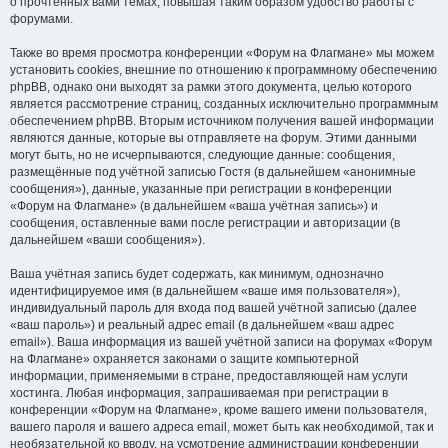
о прочтённых вами темах, повышая таким образом удобство работы с
форумами.
Также во время просмотра конференции «Форум на Флагмане» мы можем
установить cookies, внешние по отношению к программному обеспечению
phpBB, однако они выходят за рамки этого документа, целью которого
является рассмотрение страниц, созданных исключительно программным
обеспечением phpBB. Вторым источником получения вашей информации
являются данные, которые вы отправляете на форум. Этими данными
могут быть, но не исчерпываются, следующие данные: сообщения,
размещённые под учётной записью Гостя (в дальнейшем «анонимные
сообщения»), данные, указанные при регистрации в конференции
«Форум на Флагмане» (в дальнейшем «ваша учётная запись») и
сообщения, оставленные вами после регистрации и авторизации (в
дальнейшем «ваши сообщения»).
Ваша учётная запись будет содержать, как минимум, однозначно
идентифицируемое имя (в дальнейшем «ваше имя пользователя»),
индивидуальный пароль для входа под вашей учётной записью (далее
«ваш пароль») и реальный адрес email (в дальнейшем «ваш адрес
email»). Ваша информация из вашей учётной записи на форумах «Форум
на Флагмане» охраняется законами о защите компьютерной
информации, применяемыми в стране, предоставляющей нам услуги
хостинга. Любая информация, запрашиваемая при регистрации в
конференции «Форум на Флагмане», кроме вашего имени пользователя,
вашего пароля и вашего адреса email, может быть как необходимой, так и
необязательной ко вводу, на усмотрение администрации конференции