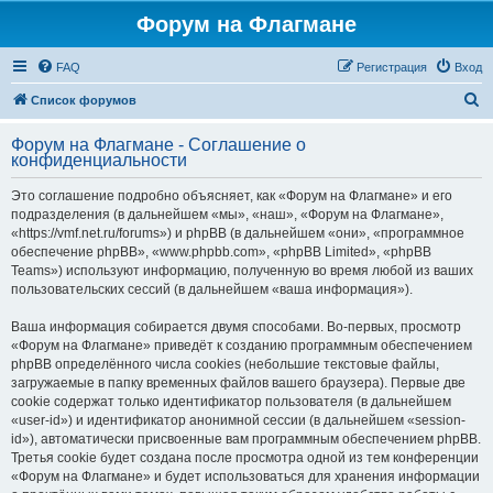
Форум на Флагмане
FAQ
Регистрация
Вход
П
Список форумов
о
Форум на Флагмане - Соглашение о
и
конфиденциальности
с
Это соглашение подробно объясняет, как «Форум на Флагмане» и его
к
подразделения (в дальнейшем «мы», «наш», «Форум на Флагмане»,
«https://vmf.net.ru/forums») и phpBB (в дальнейшем «они», «программное
обеспечение phpBB», «www.phpbb.com», «phpBB Limited», «phpBB
Teams») используют информацию, полученную во время любой из ваших
пользовательских сессий (в дальнейшем «ваша информация»).
Ваша информация собирается двумя способами. Во-первых, просмотр
«Форум на Флагмане» приведёт к созданию программным обеспечением
phpBB определённого числа cookies (небольшие текстовые файлы,
загружаемые в папку временных файлов вашего браузера). Первые две
cookie содержат только идентификатор пользователя (в дальнейшем
«user-id») и идентификатор анонимной сессии (в дальнейшем «session-
id»), автоматически присвоенные вам программным обеспечением phpBB.
Третья cookie будет создана после просмотра одной из тем конференции
«Форум на Флагмане» и будет использоваться для хранения информации