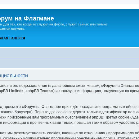
рум на Флагмане
м для тех, кто когда-то служил на флоте, служит сейчас или только
рается служить.
ВНАЯ
ГАЛЕРЕЯ
нциальности
не» и его подразделения (в дальнейшем «мы», «наш», «Форум на Флагмане», «h
pBB Limited», «phpBB Teams») используют информацию, полученную во врем
, просмотр «Форум на Флагмане» приведёт к созданию программным обеспе
вашего браузера). Первые две cookie содержат только идентификатор польз
чески присвоенные вам программным обеспечением phpBB. Третья cookie буд
ия информации о прочтённых вами темах, повышая таким образом удобство 
е» мы можем установить cookies, внешние по отношению к программному об
иц, созданных исключительно программным обеспечением phpBB. Вторым ис