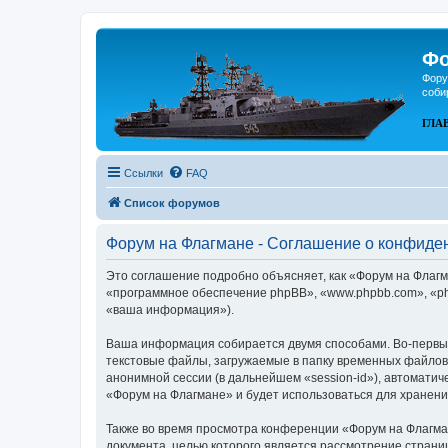
Фо
Фору
соби
ГЛА
Ссылки
FAQ
Список форумов
Форум на Флагмане - Соглашение о конфиде
Это соглашение подробно объясняет, как «Форум на Флагма
«программное обеспечение phpBB», «www.phpbb.com», «ph
«ваша информация»).
Ваша информация собирается двумя способами. Во-первых
текстовые файлы, загружаемые в папку временных файлов 
анонимной сессии (в дальнейшем «session-id»), автомати
«Форум на Флагмане» и будет использоваться для хранен
Также во время просмотра конференции «Форум на Флагман
документа, целью которого является рассмотрение стран