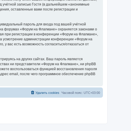
д учётной записью Гостя (в дальнейшем «анонимные
щения, оставленные вами после регистрации и
дивидуальный пароль для входа под вашей учётной
 на форумах «Форум на Флагмане» охраняется законами о
я при регистрации в конференции «Форум на Флагмане»,
, на усмотрение администрации конференции «Форум на
, у вас есть возможность согласиться/отказаться от
рируясь на других сайтах. Ваш пароль является
льствах ни представители «Форум на Флагмане», ни phpBB
 сможете воспользоваться функцией восстановления пароля
дрес email, после чего программное обеспечение phpBB
Удалить cookies
Часовой пояс:
UTC+03:00