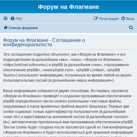
Форум на Флагмане
FAQ
Регистрация
Вход
П
Список форумов
о
Форум на Флагмане - Соглашение о
и
конфиденциальности
с
Это соглашение подробно объясняет, как «Форум на Флагмане» и его
к
подразделения (в дальнейшем «мы», «наш», «Форум на Флагмане»,
«https://vmf.net.ru/forums») и phpBB (в дальнейшем «они», «программное
обеспечение phpBB», «www.phpbb.com», «phpBB Limited», «phpBB
Teams») используют информацию, полученную во время любой из ваших
пользовательских сессий (в дальнейшем «ваша информация»).
Ваша информация собирается двумя способами. Во-первых, просмотр
«Форум на Флагмане» приведёт к созданию программным обеспечением
phpBB определённого числа cookies (небольшие текстовые файлы,
загружаемые в папку временных файлов вашего браузера). Первые две
cookie содержат только идентификатор пользователя (в дальнейшем
«user-id») и идентификатор анонимной сессии (в дальнейшем «session-
id»), автоматически присвоенные вам программным обеспечением phpBB.
Третья cookie будет создана после просмотра одной из тем конференции
«Форум на Флагмане» и будет использоваться для хранения информации