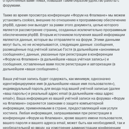
о прочтённых вами темах, повышая таким образом удобство работы с
форумами.
Также во время просмотра конференции «Форум на Флагмане» мы можем
установить cookies, внешние по отношению к программному обеспечению
phpBB, однако они выходят за рамки этого документа, целью которого
является рассмотрение страниц, созданных исключительно программным
обеспечением phpBB. Вторым источником получения вашей информации
являются данные, которые вы отправляете на форум. Этими данными
могут быть, но не исчерпываются, следующие данные: сообщения,
размещённые под учётной записью Гостя (в дальнейшем «анонимные
сообщения»), данные, указанные при регистрации в конференции
«Форум на Флагмане» (в дальнейшем «ваша учётная запись») и
сообщения, оставленные вами после регистрации и авторизации (в
дальнейшем «ваши сообщения»).
Ваша учётная запись будет содержать, как минимум, однозначно
идентифицируемое имя (в дальнейшем «ваше имя пользователя»),
индивидуальный пароль для входа под вашей учётной записью (далее
«ваш пароль») и реальный адрес email (в дальнейшем «ваш адрес
email»). Ваша информация из вашей учётной записи на форумах «Форум
на Флагмане» охраняется законами о защите компьютерной
информации, применяемыми в стране, предоставляющей нам услуги
хостинга. Любая информация, запрашиваемая при регистрации в
конференции «Форум на Флагмане», кроме вашего имени пользователя,
вашего пароля и вашего адреса email, может быть как необходимой, так и
необязательной ко вводу, на усмотрение администрации конференции