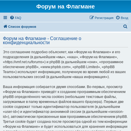
Форум на Флагмане
FAQ
Регистрация
Вход
П
Список форумов
о
Форум на Флагмане - Соглашение о
и
конфиденциальности
с
Это соглашение подробно объясняет, как «Форум на Флагмане» и его
к
подразделения (в дальнейшем «мы», «наш», «Форум на Флагмане»,
«https://vmf.net.ru/forums») и phpBB (в дальнейшем «они», «программное
обеспечение phpBB», «www.phpbb.com», «phpBB Limited», «phpBB
Teams») используют информацию, полученную во время любой из ваших
пользовательских сессий (в дальнейшем «ваша информация»).
Ваша информация собирается двумя способами. Во-первых, просмотр
«Форум на Флагмане» приведёт к созданию программным обеспечением
phpBB определённого числа cookies (небольшие текстовые файлы,
загружаемые в папку временных файлов вашего браузера). Первые две
cookie содержат только идентификатор пользователя (в дальнейшем
«user-id») и идентификатор анонимной сессии (в дальнейшем «session-
id»), автоматически присвоенные вам программным обеспечением phpBB.
Третья cookie будет создана после просмотра одной из тем конференции
«Форум на Флагмане» и будет использоваться для хранения информации