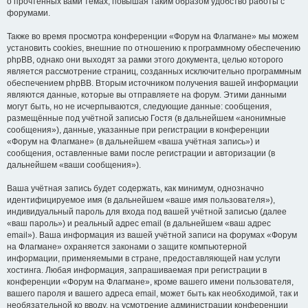
о прочтённых вами темах, повышая таким образом удобство работы с
форумами.
Также во время просмотра конференции «Форум на Флагмане» мы можем
установить cookies, внешние по отношению к программному обеспечению
phpBB, однако они выходят за рамки этого документа, целью которого
является рассмотрение страниц, созданных исключительно программным
обеспечением phpBB. Вторым источником получения вашей информации
являются данные, которые вы отправляете на форум. Этими данными
могут быть, но не исчерпываются, следующие данные: сообщения,
размещённые под учётной записью Гостя (в дальнейшем «анонимные
сообщения»), данные, указанные при регистрации в конференции
«Форум на Флагмане» (в дальнейшем «ваша учётная запись») и
сообщения, оставленные вами после регистрации и авторизации (в
дальнейшем «ваши сообщения»).
Ваша учётная запись будет содержать, как минимум, однозначно
идентифицируемое имя (в дальнейшем «ваше имя пользователя»),
индивидуальный пароль для входа под вашей учётной записью (далее
«ваш пароль») и реальный адрес email (в дальнейшем «ваш адрес
email»). Ваша информация из вашей учётной записи на форумах «Форум
на Флагмане» охраняется законами о защите компьютерной
информации, применяемыми в стране, предоставляющей нам услуги
хостинга. Любая информация, запрашиваемая при регистрации в
конференции «Форум на Флагмане», кроме вашего имени пользователя,
вашего пароля и вашего адреса email, может быть как необходимой, так и
необязательной ко вводу, на усмотрение администрации конференции