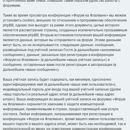
о прочтённых вами темах, повышая таким образом удобство работы с
форумами.
Также во время просмотра конференции «Форум на Флагмане» мы можем
установить cookies, внешние по отношению к программному обеспечению
phpBB, однако они выходят за рамки этого документа, целью которого
является рассмотрение страниц, созданных исключительно программным
обеспечением phpBB. Вторым источником получения вашей информации
являются данные, которые вы отправляете на форум. Этими данными
могут быть, но не исчерпываются, следующие данные: сообщения,
размещённые под учётной записью Гостя (в дальнейшем «анонимные
сообщения»), данные, указанные при регистрации в конференции
«Форум на Флагмане» (в дальнейшем «ваша учётная запись») и
сообщения, оставленные вами после регистрации и авторизации (в
дальнейшем «ваши сообщения»).
Ваша учётная запись будет содержать, как минимум, однозначно
идентифицируемое имя (в дальнейшем «ваше имя пользователя»),
индивидуальный пароль для входа под вашей учётной записью (далее
«ваш пароль») и реальный адрес email (в дальнейшем «ваш адрес
email»). Ваша информация из вашей учётной записи на форумах «Форум
на Флагмане» охраняется законами о защите компьютерной
информации, применяемыми в стране, предоставляющей нам услуги
хостинга. Любая информация, запрашиваемая при регистрации в
конференции «Форум на Флагмане», кроме вашего имени пользователя,
вашего пароля и вашего адреса email, может быть как необходимой, так и
необязательной ко вводу, на усмотрение администрации конференции