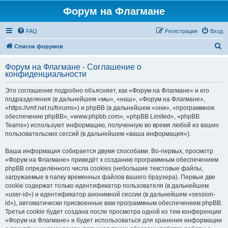
Форум на Флагмане
FAQ
Регистрация
Вход
П
Список форумов
о
Форум на Флагмане - Соглашение о
и
конфиденциальности
с
Это соглашение подробно объясняет, как «Форум на Флагмане» и его
к
подразделения (в дальнейшем «мы», «наш», «Форум на Флагмане»,
«https://vmf.net.ru/forums») и phpBB (в дальнейшем «они», «программное
обеспечение phpBB», «www.phpbb.com», «phpBB Limited», «phpBB
Teams») используют информацию, полученную во время любой из ваших
пользовательских сессий (в дальнейшем «ваша информация»).
Ваша информация собирается двумя способами. Во-первых, просмотр
«Форум на Флагмане» приведёт к созданию программным обеспечением
phpBB определённого числа cookies (небольшие текстовые файлы,
загружаемые в папку временных файлов вашего браузера). Первые две
cookie содержат только идентификатор пользователя (в дальнейшем
«user-id») и идентификатор анонимной сессии (в дальнейшем «session-
id»), автоматически присвоенные вам программным обеспечением phpBB.
Третья cookie будет создана после просмотра одной из тем конференции
«Форум на Флагмане» и будет использоваться для хранения информации