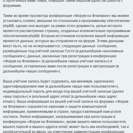
о прочтённых вами темах, повышая таким образом удобство работы с
форумами.
Также во время просмотра конференции «Форум на Флагмане» мы можем
установить cookies, внешние по отношению к программному обеспечению
phpBB, однако они выходят за рамки этого документа, целью которого
является рассмотрение страниц, созданных исключительно программным
обеспечением phpBB. Вторым источником получения вашей информации
являются данные, которые вы отправляете на форум. Этими данными
могут быть, но не исчерпываются, следующие данные: сообщения,
размещённые под учётной записью Гостя (в дальнейшем «анонимные
сообщения»), данные, указанные при регистрации в конференции
«Форум на Флагмане» (в дальнейшем «ваша учётная запись») и
сообщения, оставленные вами после регистрации и авторизации (в
дальнейшем «ваши сообщения»).
Ваша учётная запись будет содержать, как минимум, однозначно
идентифицируемое имя (в дальнейшем «ваше имя пользователя»),
индивидуальный пароль для входа под вашей учётной записью (далее
«ваш пароль») и реальный адрес email (в дальнейшем «ваш адрес
email»). Ваша информация из вашей учётной записи на форумах «Форум
на Флагмане» охраняется законами о защите компьютерной
информации, применяемыми в стране, предоставляющей нам услуги
хостинга. Любая информация, запрашиваемая при регистрации в
конференции «Форум на Флагмане», кроме вашего имени пользователя,
вашего пароля и вашего адреса email, может быть как необходимой, так и
необязательной ко вводу, на усмотрение администрации конференции