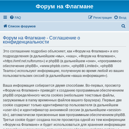
Форум на Флагмане
FAQ
Регистрация
Вход
П
Список форумов
о
Форум на Флагмане - Соглашение о
и
конфиденциальности
с
Это соглашение подробно объясняет, как «Форум на Флагмане» и его
к
подразделения (в дальнейшем «мы», «наш», «Форум на Флагмане»,
«https://vmf.net.ru/forums») и phpBB (в дальнейшем «они», «программное
обеспечение phpBB», «www.phpbb.com», «phpBB Limited», «phpBB
Teams») используют информацию, полученную во время любой из ваших
пользовательских сессий (в дальнейшем «ваша информация»).
Ваша информация собирается двумя способами. Во-первых, просмотр
«Форум на Флагмане» приведёт к созданию программным обеспечением
phpBB определённого числа cookies (небольшие текстовые файлы,
загружаемые в папку временных файлов вашего браузера). Первые две
cookie содержат только идентификатор пользователя (в дальнейшем
«user-id») и идентификатор анонимной сессии (в дальнейшем «session-
id»), автоматически присвоенные вам программным обеспечением phpBB.
Третья cookie будет создана после просмотра одной из тем конференции
«Форум на Флагмане» и будет использоваться для хранения информации