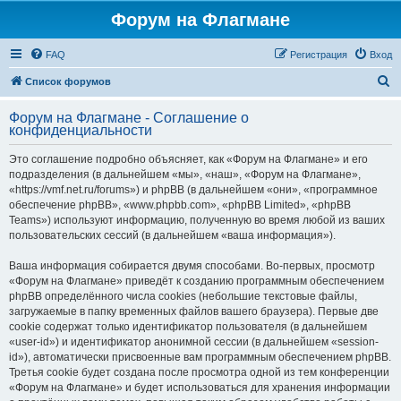
Форум на Флагмане
FAQ
Регистрация
Вход
П
Список форумов
о
Форум на Флагмане - Соглашение о
и
конфиденциальности
с
Это соглашение подробно объясняет, как «Форум на Флагмане» и его
к
подразделения (в дальнейшем «мы», «наш», «Форум на Флагмане»,
«https://vmf.net.ru/forums») и phpBB (в дальнейшем «они», «программное
обеспечение phpBB», «www.phpbb.com», «phpBB Limited», «phpBB
Teams») используют информацию, полученную во время любой из ваших
пользовательских сессий (в дальнейшем «ваша информация»).
Ваша информация собирается двумя способами. Во-первых, просмотр
«Форум на Флагмане» приведёт к созданию программным обеспечением
phpBB определённого числа cookies (небольшие текстовые файлы,
загружаемые в папку временных файлов вашего браузера). Первые две
cookie содержат только идентификатор пользователя (в дальнейшем
«user-id») и идентификатор анонимной сессии (в дальнейшем «session-
id»), автоматически присвоенные вам программным обеспечением phpBB.
Третья cookie будет создана после просмотра одной из тем конференции
«Форум на Флагмане» и будет использоваться для хранения информации