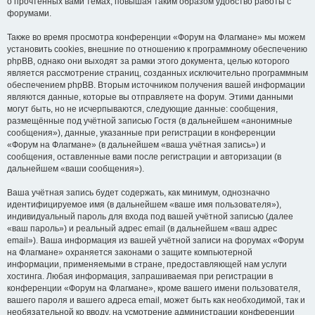
о прочтённых вами темах, повышая таким образом удобство работы с
форумами.
Также во время просмотра конференции «Форум на Флагмане» мы можем
установить cookies, внешние по отношению к программному обеспечению
phpBB, однако они выходят за рамки этого документа, целью которого
является рассмотрение страниц, созданных исключительно программным
обеспечением phpBB. Вторым источником получения вашей информации
являются данные, которые вы отправляете на форум. Этими данными
могут быть, но не исчерпываются, следующие данные: сообщения,
размещённые под учётной записью Гостя (в дальнейшем «анонимные
сообщения»), данные, указанные при регистрации в конференции
«Форум на Флагмане» (в дальнейшем «ваша учётная запись») и
сообщения, оставленные вами после регистрации и авторизации (в
дальнейшем «ваши сообщения»).
Ваша учётная запись будет содержать, как минимум, однозначно
идентифицируемое имя (в дальнейшем «ваше имя пользователя»),
индивидуальный пароль для входа под вашей учётной записью (далее
«ваш пароль») и реальный адрес email (в дальнейшем «ваш адрес
email»). Ваша информация из вашей учётной записи на форумах «Форум
на Флагмане» охраняется законами о защите компьютерной
информации, применяемыми в стране, предоставляющей нам услуги
хостинга. Любая информация, запрашиваемая при регистрации в
конференции «Форум на Флагмане», кроме вашего имени пользователя,
вашего пароля и вашего адреса email, может быть как необходимой, так и
необязательной ко вводу, на усмотрение администрации конференции