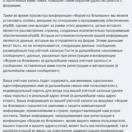
о прочтённых вами темах, повышая таким образом удобство работы с
форумами.
Также во время просмотра конференции «Форум на Флагмане» мы можем
установить cookies, внешние по отношению к программному обеспечению
phpBB, однако они выходят за рамки этого документа, целью которого
является рассмотрение страниц, созданных исключительно программным
обеспечением phpBB. Вторым источником получения вашей информации
являются данные, которые вы отправляете на форум. Этими данными
могут быть, но не исчерпываются, следующие данные: сообщения,
размещённые под учётной записью Гостя (в дальнейшем «анонимные
сообщения»), данные, указанные при регистрации в конференции
«Форум на Флагмане» (в дальнейшем «ваша учётная запись») и
сообщения, оставленные вами после регистрации и авторизации (в
дальнейшем «ваши сообщения»).
Ваша учётная запись будет содержать, как минимум, однозначно
идентифицируемое имя (в дальнейшем «ваше имя пользователя»),
индивидуальный пароль для входа под вашей учётной записью (далее
«ваш пароль») и реальный адрес email (в дальнейшем «ваш адрес
email»). Ваша информация из вашей учётной записи на форумах «Форум
на Флагмане» охраняется законами о защите компьютерной
информации, применяемыми в стране, предоставляющей нам услуги
хостинга. Любая информация, запрашиваемая при регистрации в
конференции «Форум на Флагмане», кроме вашего имени пользователя,
вашего пароля и вашего адреса email, может быть как необходимой, так и
необязательной ко вводу, на усмотрение администрации конференции