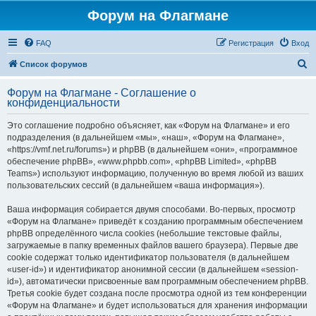
Форум на Флагмане
FAQ
Регистрация
Вход
П
Список форумов
о
Форум на Флагмане - Соглашение о
и
конфиденциальности
с
Это соглашение подробно объясняет, как «Форум на Флагмане» и его
к
подразделения (в дальнейшем «мы», «наш», «Форум на Флагмане»,
«https://vmf.net.ru/forums») и phpBB (в дальнейшем «они», «программное
обеспечение phpBB», «www.phpbb.com», «phpBB Limited», «phpBB
Teams») используют информацию, полученную во время любой из ваших
пользовательских сессий (в дальнейшем «ваша информация»).
Ваша информация собирается двумя способами. Во-первых, просмотр
«Форум на Флагмане» приведёт к созданию программным обеспечением
phpBB определённого числа cookies (небольшие текстовые файлы,
загружаемые в папку временных файлов вашего браузера). Первые две
cookie содержат только идентификатор пользователя (в дальнейшем
«user-id») и идентификатор анонимной сессии (в дальнейшем «session-
id»), автоматически присвоенные вам программным обеспечением phpBB.
Третья cookie будет создана после просмотра одной из тем конференции
«Форум на Флагмане» и будет использоваться для хранения информации