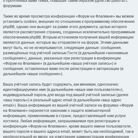
о прочтённых вами темах, повышая таким образом удобство работы с
форумами.
Также во время просмотра конференции «Форум на Флагмане» мы можем
установить cookies, внешние по отношению к программному обеспечению
phpBB, однако они выходят за рамки этого документа, целью которого
является рассмотрение страниц, созданных исключительно программным
обеспечением phpBB. Вторым источником получения вашей информации
являются данные, которые вы отправляете на форум. Этими данными
могут быть, но не исчерпываются, следующие данные: сообщения,
размещённые под учётной записью Гостя (в дальнейшем «анонимные
сообщения»), данные, указанные при регистрации в конференции
«Форум на Флагмане» (в дальнейшем «ваша учётная запись») и
сообщения, оставленные вами после регистрации и авторизации (в
дальнейшем «ваши сообщения»).
Ваша учётная запись будет содержать, как минимум, однозначно
идентифицируемое имя (в дальнейшем «ваше имя пользователя»),
индивидуальный пароль для входа под вашей учётной записью (далее
«ваш пароль») и реальный адрес email (в дальнейшем «ваш адрес
email»). Ваша информация из вашей учётной записи на форумах «Форум
на Флагмане» охраняется законами о защите компьютерной
информации, применяемыми в стране, предоставляющей нам услуги
хостинга. Любая информация, запрашиваемая при регистрации в
конференции «Форум на Флагмане», кроме вашего имени пользователя,
вашего пароля и вашего адреса email, может быть как необходимой, так и
необязательной ко вводу, на усмотрение администрации конференции