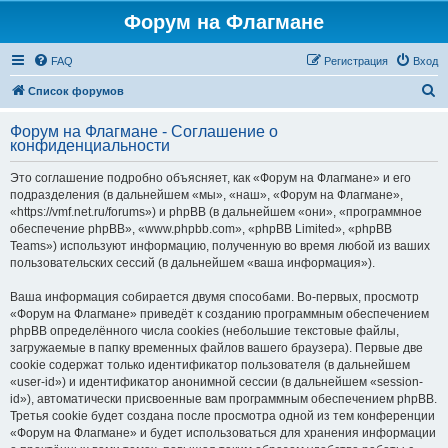
Форум на Флагмане
FAQ
Регистрация
Вход
П
Список форумов
о
Форум на Флагмане - Соглашение о
и
конфиденциальности
с
Это соглашение подробно объясняет, как «Форум на Флагмане» и его
к
подразделения (в дальнейшем «мы», «наш», «Форум на Флагмане»,
«https://vmf.net.ru/forums») и phpBB (в дальнейшем «они», «программное
обеспечение phpBB», «www.phpbb.com», «phpBB Limited», «phpBB
Teams») используют информацию, полученную во время любой из ваших
пользовательских сессий (в дальнейшем «ваша информация»).
Ваша информация собирается двумя способами. Во-первых, просмотр
«Форум на Флагмане» приведёт к созданию программным обеспечением
phpBB определённого числа cookies (небольшие текстовые файлы,
загружаемые в папку временных файлов вашего браузера). Первые две
cookie содержат только идентификатор пользователя (в дальнейшем
«user-id») и идентификатор анонимной сессии (в дальнейшем «session-
id»), автоматически присвоенные вам программным обеспечением phpBB.
Третья cookie будет создана после просмотра одной из тем конференции
«Форум на Флагмане» и будет использоваться для хранения информации