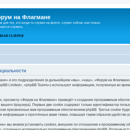
рум на Флагмане
м для тех, кто когда-то служил на флоте, служит сейчас или только
рается служить.
ВНАЯ
ГАЛЕРЕЯ
нциальности
не» и его подразделения (в дальнейшем «мы», «наш», «Форум на Флагмане», «h
pBB Limited», «phpBB Teams») используют информацию, полученную во врем
, просмотр «Форум на Флагмане» приведёт к созданию программным обеспе
вашего браузера). Первые две cookie содержат только идентификатор польз
чески присвоенные вам программным обеспечением phpBB. Третья cookie буд
ия информации о прочтённых вами темах, повышая таким образом удобство 
е» мы можем установить cookies, внешние по отношению к программному об
иц, созданных исключительно программным обеспечением phpBB. Вторым ис