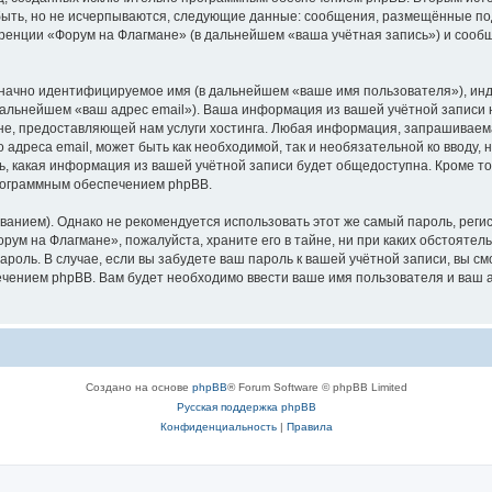
быть, но не исчерпываются, следующие данные: сообщения, размещённые по
ренции «Форум на Флагмане» (в дальнейшем «ваша учётная запись») и сооб
означно идентифицируемое имя (в дальнейшем «ваше имя пользователя»), ин
 дальнейшем «ваш адрес email»). Ваша информация из вашей учётной записи
е, предоставляющей нам услуги хостинга. Любая информация, запрашиваема
 адреса email, может быть как необходимой, так и необязательной ко вводу
ь, какая информация из вашей учётной записи будет общедоступна. Кроме того
рограммным обеспечением phpBB.
ием). Однако не рекомендуется использовать этот же самый пароль, регист
рум на Флагмане», пожалуйста, храните его в тайне, ни при каких обстояте
 пароль. В случае, если вы забудете ваш пароль к вашей учётной записи, вы
ением phpBB. Вам будет необходимо ввести ваше имя пользователя и ваш а
Создано на основе
phpBB
® Forum Software © phpBB Limited
Русская поддержка phpBB
Конфиденциальность
|
Правила