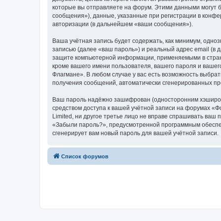
которые вы отправляете на форум. Этими данными могут 
сообщения»), данные, указанные при регистрации в конфе
авторизации (в дальнейшем «ваши сообщения»).
Ваша учётная запись будет содержать, как минимум, одн
записью (далее «ваш пароль») и реальный адрес email (в
защите компьютерной информации, применяемыми в стран
кроме вашего имени пользователя, вашего пароля и вашего
Флагмане». В любом случае у вас есть возможность выбрат
получения сообщений, автоматически сгенерированных п
Ваш пароль надёжно зашифрован (односторонним хэширован
средством доступа к вашей учётной записи на форумах «Фо
Limited, ни другое третье лицо не вправе спрашивать ваш
«Забыли пароль?», предусмотренной программным обеспеч
сгенерирует вам новый пароль для вашей учётной записи.
Список форумов