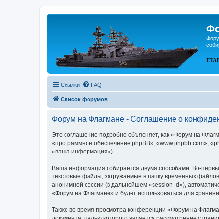
Фо
Фору
соби
ГЛА
Ссылки
FAQ
Список форумов
Форум на Флагмане - Соглашение о конфиде
Это соглашение подробно объясняет, как «Форум на Флагма
«программное обеспечение phpBB», «www.phpbb.com», «ph
«ваша информация»).
Ваша информация собирается двумя способами. Во-первых
текстовые файлы, загружаемые в папку временных файлов 
анонимной сессии (в дальнейшем «session-id»), автомати
«Форум на Флагмане» и будет использоваться для хранен
Также во время просмотра конференции «Форум на Флагман
документа, целью которого является рассмотрение стран