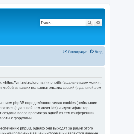
Поиск
Расширенный по
Регистрация
Вход
ttps://vmf.net.ru/forums») и phpBB (в дальнейшем «они»,
я любой из ваших пользовательских сессий (в дальнейшем
чением phpBB определённого числа cookies (небольшие
ователя (в дальнейшем «user-id») и идентификатор
ет создана после просмотра одной из тем конференции
работы с форумами.
еспечению phpBB, однако они выходят за рамки этого
точником получения вашей информации являются данные,