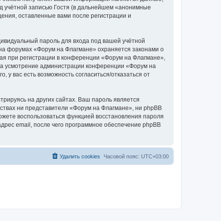
д учётной записью Гостя (в дальнейшем «анонимные
щения, оставленные вами после регистрации и
дивидуальный пароль для входа под вашей учётной
 на форумах «Форум на Флагмане» охраняется законами о
я при регистрации в конференции «Форум на Флагмане»,
, на усмотрение администрации конференции «Форум на
, у вас есть возможность согласиться/отказаться от
рируясь на других сайтах. Ваш пароль является
льствах ни представители «Форум на Флагмане», ни phpBB
 сможете воспользоваться функцией восстановления пароля
дрес email, после чего программное обеспечение phpBB
Удалить cookies
Часовой пояс:
UTC+03:00