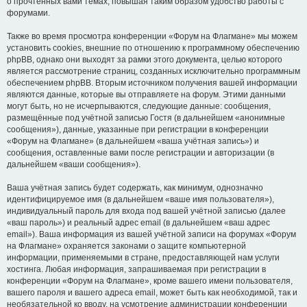
о прочтённых вами темах, повышая таким образом удобство работы с
форумами.
Также во время просмотра конференции «Форум на Флагмане» мы можем
установить cookies, внешние по отношению к программному обеспечению
phpBB, однако они выходят за рамки этого документа, целью которого
является рассмотрение страниц, созданных исключительно программным
обеспечением phpBB. Вторым источником получения вашей информации
являются данные, которые вы отправляете на форум. Этими данными
могут быть, но не исчерпываются, следующие данные: сообщения,
размещённые под учётной записью Гостя (в дальнейшем «анонимные
сообщения»), данные, указанные при регистрации в конференции
«Форум на Флагмане» (в дальнейшем «ваша учётная запись») и
сообщения, оставленные вами после регистрации и авторизации (в
дальнейшем «ваши сообщения»).
Ваша учётная запись будет содержать, как минимум, однозначно
идентифицируемое имя (в дальнейшем «ваше имя пользователя»),
индивидуальный пароль для входа под вашей учётной записью (далее
«ваш пароль») и реальный адрес email (в дальнейшем «ваш адрес
email»). Ваша информация из вашей учётной записи на форумах «Форум
на Флагмане» охраняется законами о защите компьютерной
информации, применяемыми в стране, предоставляющей нам услуги
хостинга. Любая информация, запрашиваемая при регистрации в
конференции «Форум на Флагмане», кроме вашего имени пользователя,
вашего пароля и вашего адреса email, может быть как необходимой, так и
необязательной ко вводу, на усмотрение администрации конференции