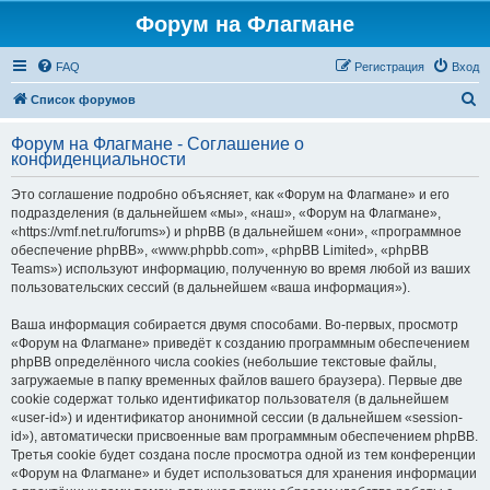
Форум на Флагмане
FAQ
Регистрация
Вход
П
Список форумов
о
Форум на Флагмане - Соглашение о
и
конфиденциальности
с
Это соглашение подробно объясняет, как «Форум на Флагмане» и его
к
подразделения (в дальнейшем «мы», «наш», «Форум на Флагмане»,
«https://vmf.net.ru/forums») и phpBB (в дальнейшем «они», «программное
обеспечение phpBB», «www.phpbb.com», «phpBB Limited», «phpBB
Teams») используют информацию, полученную во время любой из ваших
пользовательских сессий (в дальнейшем «ваша информация»).
Ваша информация собирается двумя способами. Во-первых, просмотр
«Форум на Флагмане» приведёт к созданию программным обеспечением
phpBB определённого числа cookies (небольшие текстовые файлы,
загружаемые в папку временных файлов вашего браузера). Первые две
cookie содержат только идентификатор пользователя (в дальнейшем
«user-id») и идентификатор анонимной сессии (в дальнейшем «session-
id»), автоматически присвоенные вам программным обеспечением phpBB.
Третья cookie будет создана после просмотра одной из тем конференции
«Форум на Флагмане» и будет использоваться для хранения информации