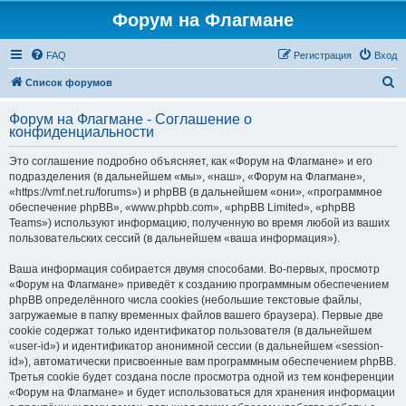
Форум на Флагмане
FAQ
Регистрация
Вход
П
Список форумов
о
Форум на Флагмане - Соглашение о
и
конфиденциальности
с
Это соглашение подробно объясняет, как «Форум на Флагмане» и его
к
подразделения (в дальнейшем «мы», «наш», «Форум на Флагмане»,
«https://vmf.net.ru/forums») и phpBB (в дальнейшем «они», «программное
обеспечение phpBB», «www.phpbb.com», «phpBB Limited», «phpBB
Teams») используют информацию, полученную во время любой из ваших
пользовательских сессий (в дальнейшем «ваша информация»).
Ваша информация собирается двумя способами. Во-первых, просмотр
«Форум на Флагмане» приведёт к созданию программным обеспечением
phpBB определённого числа cookies (небольшие текстовые файлы,
загружаемые в папку временных файлов вашего браузера). Первые две
cookie содержат только идентификатор пользователя (в дальнейшем
«user-id») и идентификатор анонимной сессии (в дальнейшем «session-
id»), автоматически присвоенные вам программным обеспечением phpBB.
Третья cookie будет создана после просмотра одной из тем конференции
«Форум на Флагмане» и будет использоваться для хранения информации