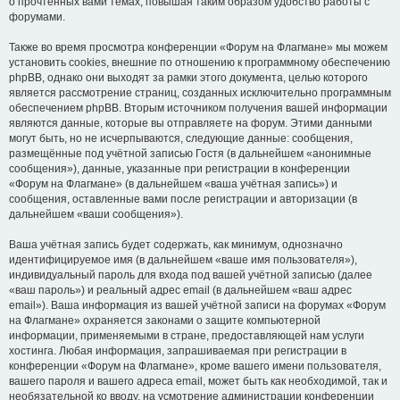
о прочтённых вами темах, повышая таким образом удобство работы с
форумами.
Также во время просмотра конференции «Форум на Флагмане» мы можем
установить cookies, внешние по отношению к программному обеспечению
phpBB, однако они выходят за рамки этого документа, целью которого
является рассмотрение страниц, созданных исключительно программным
обеспечением phpBB. Вторым источником получения вашей информации
являются данные, которые вы отправляете на форум. Этими данными
могут быть, но не исчерпываются, следующие данные: сообщения,
размещённые под учётной записью Гостя (в дальнейшем «анонимные
сообщения»), данные, указанные при регистрации в конференции
«Форум на Флагмане» (в дальнейшем «ваша учётная запись») и
сообщения, оставленные вами после регистрации и авторизации (в
дальнейшем «ваши сообщения»).
Ваша учётная запись будет содержать, как минимум, однозначно
идентифицируемое имя (в дальнейшем «ваше имя пользователя»),
индивидуальный пароль для входа под вашей учётной записью (далее
«ваш пароль») и реальный адрес email (в дальнейшем «ваш адрес
email»). Ваша информация из вашей учётной записи на форумах «Форум
на Флагмане» охраняется законами о защите компьютерной
информации, применяемыми в стране, предоставляющей нам услуги
хостинга. Любая информация, запрашиваемая при регистрации в
конференции «Форум на Флагмане», кроме вашего имени пользователя,
вашего пароля и вашего адреса email, может быть как необходимой, так и
необязательной ко вводу, на усмотрение администрации конференции